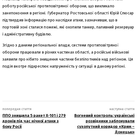
роботу російської протиповітряної оборони, що викликало
занепокоєння в регіоні. Губернатор Ростовської області Юрій Слюсар
підтвердив інформацію про наслідки атаки, зазначивши, що в
портовій зоні сталися пожежі, які охопили танкер, паливний резервуар
і адміністративну будівлю.
Згідно з даними регіональної влади, системи протиповітряної
оборони працювали в різних частинах області, а російські військові
заявили про нібито знищення частини безпілотників над регіоном. Ця
подія вкотре підкреслює напруженість у ситуації в даному регіоні.
попередня стаття
наступна стаття
ППО знищила 5 ракет Х-101 і 279
Вогневий контроль: українські
дронів під час нічної атаки з
розвідники заблокували
боку Росії
сухопутний коридор «Крим –
Донецьк»