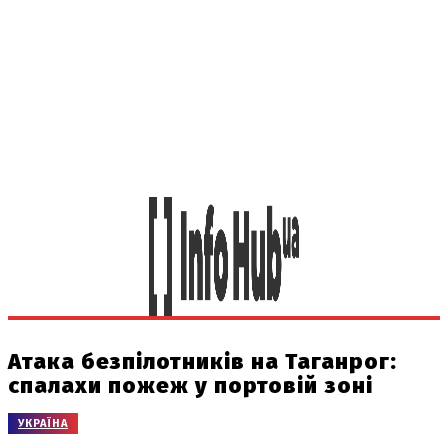
Атака безпілотників на Таганрог:
спалахи пожеж у портовій зоні
УКРАЇНА