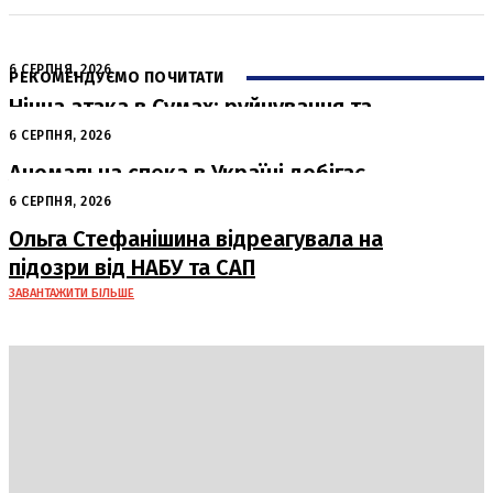
6 СЕРПНЯ, 2026
РЕКОМЕНДУЄМО ПОЧИТАТИ
Нічна атака в Сумах: руйнування та
жертви від російських авіабомб
6 СЕРПНЯ, 2026
Аномальна спека в Україні добігає
кінця: очікується похолодання
6 СЕРПНЯ, 2026
Ольга Стефанішина відреагувала на
підозри від НАБУ та САП
ЗАВАНТАЖИТИ БІЛЬШЕ