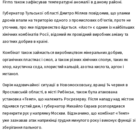
Firms також зафіксував температурні аномалії в даному районі.
Губернатор Тульської області Дмитро Міляєв повідомив, що уламки
дронів впали на територію одного з промислових об'єктів, проте не
уточнив, про яке підприємство йдеться. «Азот» є одним із найбільших
хімічних комбінатів Росії, відомий як провідний виробник аміаку та
азотних добрив в країні.
Комбінат також займається виробництвом мінеральних добрив,
органічних пластмас і смол, а також різних хімічних сполук, таких як
хлор, каустична сода, хлористий кальцій, азотна кислота, аргон і
метанол.
Окрім надзвичайної ситуації в Новомосковську, вранці 14 червня в
Ярославській області, в місті Рибінськ, також була атакована
установка «Темп», що належить Росрезерву. Після нападу над містом
піднявся густий дим, і губернатор Михайло Євраєв розпорядився
перекрити рух у напрямку Москви. Відзначимо, що комбінат «Темп»
уже зазнавав атак наприкінці грудня минулого року і виконує функції зі
зберігання пального.