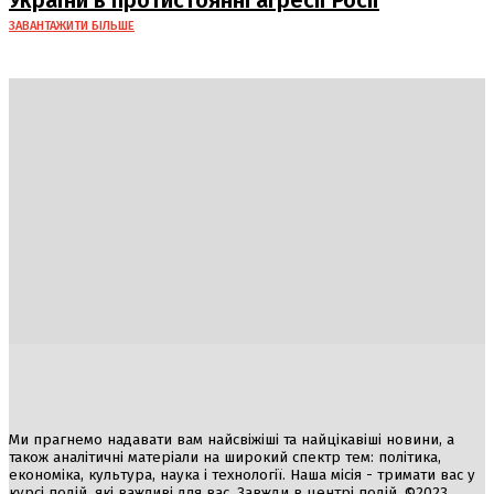
України в протистоянні агресії Росії
ЗАВАНТАЖИТИ БІЛЬШЕ
Україна
Блоги
Здоров’я
Спорт
Авто
Арт
Їжа
Гумор
Ми прагнемо надавати вам найсвіжіші та найцікавіші новини, а
також аналітичні матеріали на широкий спектр тем: політика,
економіка, культура, наука і технології. Наша місія - тримати вас у
курсі подій, які важливі для вас. Завжди в центрі подій. ©2023,