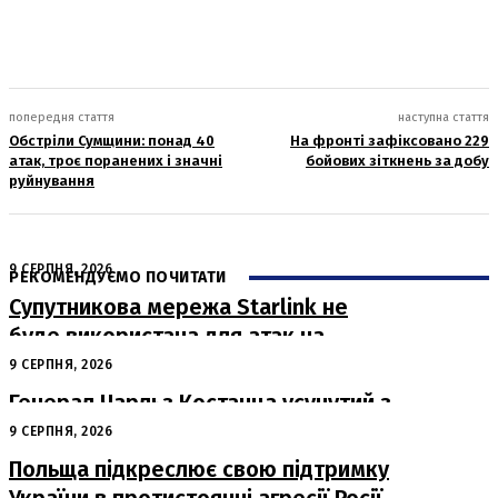
попередня стаття
наступна стаття
Обстріли Сумщини: понад 40
На фронті зафіксовано 229
атак, троє поранених і значні
бойових зіткнень за добу
руйнування
9 СЕРПНЯ, 2026
РЕКОМЕНДУЄМО ПОЧИТАТИ
Супутникова мережа Starlink не
буде використана для атак на
російські пускові установки
9 СЕРПНЯ, 2026
Генерал Чарльз Костанца усунутий з
посади: Пентагон вживає заходів
9 СЕРПНЯ, 2026
Польща підкреслює свою підтримку