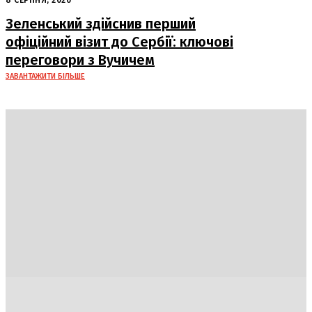
Ірану
8 СЕРПНЯ, 2026
Зеленський здійснив перший
офіційний візит до Сербії: ключові
переговори з Вучичем
ЗАВАНТАЖИТИ БІЛЬШЕ
Україна
Блоги
Здоров’я
Спорт
Авто
Арт
Їжа
Гумор