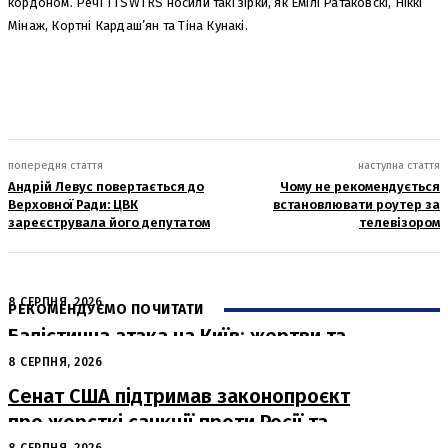
кордоном. Речі TTSWTRS носили такі зірки, як Емілі Ратаковскі, Ніккі
Мінаж, Кортні Кардаш’ян та Тіна Кунакі.
попередня стаття
наступна стаття
Андрій Левус повертається до
Чому не рекомендується
Верховної Ради: ЦВК
встановлювати роутер за
зареєструвала його депутатом
телевізором
8 СЕРПНЯ, 2026
РЕКОМЕНДУЄМО ПОЧИТАТИ
Балістична атака на Київ: жертви та
руйнування
8 СЕРПНЯ, 2026
Сенат США підтримав законопроєкт
про жорсткі санкції проти Росії та