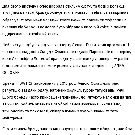
Для свого виступу Лопес вибрала стильну куртку та боді з колекції
TIME, яке на сайті бренду коштує 11 700 гривень. Співачка завершила
образ ультратонкими чорними колготками та лаковими туфлями на
високих підборах. Її волосся було зібране у високий хвіст, а макіяж
підкреслював сценічний стиль.
Цей виступ відбувся під час концерту Девіда Гетти, який проходив 11
червня на стадіоні «Стад де Франс» неподалік Парижа. Це не вперше,
коли Дженніфер Лопес обирає одяг українських дизайнерів — раніше
вона вже з’являлася в ніжно-рожевій сатиновій спідниці від ANNA
OCTOBER.
Бренд TTSWTRS, заснований у 2013 році Анною Осмехіною, має
репутацію завдяки одягу, натхненному культурою татуювань. Речі
цього бренду часто прикрашені принтами, які імітують малюнки на тілі.
TTSWTRS робить акцент на свободі самовираження, інноваціях,
технологіях та тілесності, співпрацюючи з художниками та тату-
майстрами.
Своїм стилем бренд завоював популярність не лише в Україні, але й за