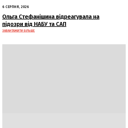
кінця: очікується похолодання
6 СЕРПНЯ, 2026
Ольга Стефанішина відреагувала на
підозри від НАБУ та САП
ЗАВАНТАЖИТИ БІЛЬШЕ
Україна
Блоги
Здоров’я
Спорт
Авто
Арт
Їжа
Гумор