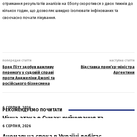
отримання результатів аналізів на Еболу скоротився з двох тижнів до
кількох годин, що дозволяє швидко ізолювати інфікованих та
своєчасно почати лікування.
попередня стаття
наступна стаття
Бред Пітт здобув важливу
Відставка прем’єр-міністра
перемогу у судовій справі
Аргентини
проти Анджеліни Джолі та
російського бізнесмена
6 СЕРПНЯ, 2026
РЕКОМЕНДУЄМО ПОЧИТАТИ
Нічна атака в Сумах: руйнування та
жертви від російських авіабомб
6 СЕРПНЯ, 2026
Аномальна спека в Україні добігає