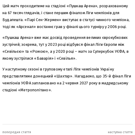
Цей матч проходитиме на стадіоні «Пушкаш Арена», розрахованому
на 67 тисяч глядачів, і стане першим фіналом Ліги чемпіонів для
Будапешта. «Парі Сен-Жермен» виступає в статусі чинного чемпіона,
тоді як «Арсенал» востаннє грав у фіналі цього турніру у 2006 році.
«Пушкаш Арена» вже має досвід проведення великих єврокубкових
зустрічей; зокрема, тут у 2023 році відбувся фінал Ліги Європи між
«Севільєю» та «Ромою», а у 2020 році – матч за Суперкубок УЄФА, в
якому зустрілися «Баварія» і «Севілья».
У наступному сезоні в груповому етапі Ліги чемпіонів Україну
представлятиме донецький «Шахтар». Нагадаємо, що 35-й фінал Ліги
чемпіонів УЄФА заплановано на 2 червня 2027 року в мадридському
стадіоні «Метрополітано».
попередня стаття
наступна стаття