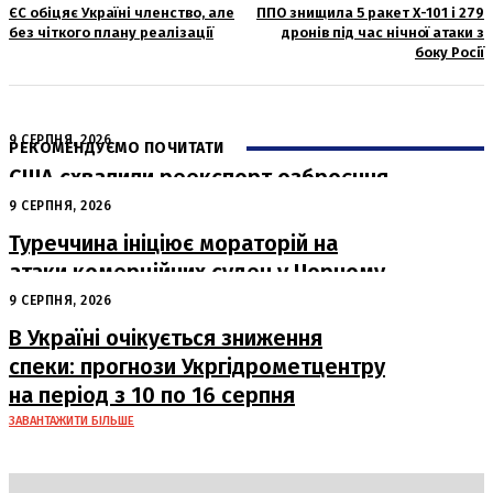
ЄС обіцяє Україні членство, але
ППО знищила 5 ракет Х-101 і 279
без чіткого плану реалізації
дронів під час нічної атаки з
боку Росії
9 СЕРПНЯ, 2026
РЕКОМЕНДУЄМО ПОЧИТАТИ
США схвалили реекспорт озброєння
з Туреччини для України
9 СЕРПНЯ, 2026
Туреччина ініціює мораторій на
атаки комерційних суден у Чорному
морі
9 СЕРПНЯ, 2026
В Україні очікується зниження
спеки: прогнози Укргідрометцентру
на період з 10 по 16 серпня
ЗАВАНТАЖИТИ БІЛЬШЕ