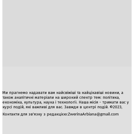
Україна
Блоги
Здоров’я
Спорт
Авто
Арт
Їжа
Гумор
Ми прагнемо надавати вам найсвіжіші та найцікавіші новини, а
також аналітичні матеріали на широкий спектр тем: політика,
економіка, культура, наука і технології. Наша місія - тримати вас у
курсі подій, які важливі для вас. Завжди в центрі подій. ©2023,
Контакти для зв'язку з редакцією:
ZwerinaArbiana@gmail.com