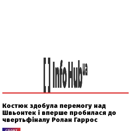
Костюк здобула перемогу над
Швьонтек і вперше пробилася до
чвертьфіналу Ролан Гаррос
СПОРТ