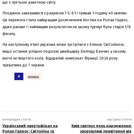
що є третьою ракеткою світу.
Поєдинок завершився з рахунком 7:5, 6:1 і тривав 1 годину 40 хвилин.
Ця перемога стала найкращим досягненням Костюк на Ролан Гаррос,
адже раніше її найвищим результатом на цьому турнірі була стадія 1/8
фіналу.
На наступному етапі українка може зустрітися з Еліною Світоліною,
якщо остання успішно подолає швейцарку Белінду Бенчич у своєму
матчі четвертого кола. Відкритий чемпіонат Франції 2026 року
триватиме до 7 червня.
#
перемога
попередня стаття
наступна стаття
Український чвертьфінал на
Київ святкує день народження:
Ролан Гаррос: Світоліна та
зворушливі привітання від