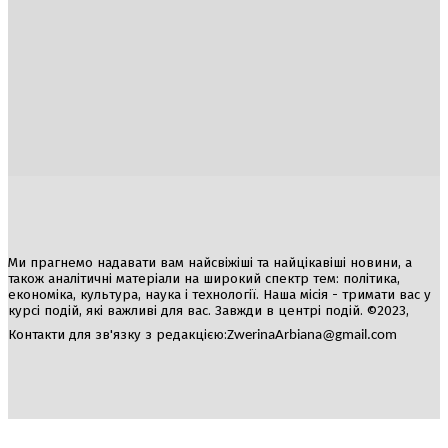
Україна
Блоги
Здоров’я
Спорт
Авто
Арт
Їжа
Гумор
Ми прагнемо надавати вам найсвіжіші та найцікавіші новини, а
також аналітичні матеріали на широкий спектр тем: політика,
економіка, культура, наука і технології. Наша місія - тримати вас у
курсі подій, які важливі для вас. Завжди в центрі подій. ©2023,
Контакти для зв'язку з редакцією:
ZwerinaArbiana@gmail.com