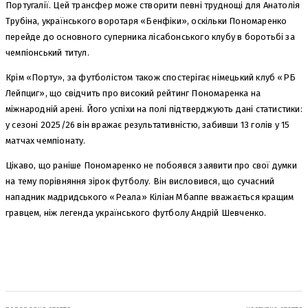
Португалії. Цей трансфер може створити певні труднощі для Анатолія
Трубіна, українського воротаря «Бенфіки», оскільки Пономаренко
перейде до основного суперника лісабонського клубу в боротьбі за
чемпіонський титул.
Крім «Порту», за футболістом також спостерігає німецький клуб «РБ
Лейпциг», що свідчить про високий рейтинг Пономаренка на
міжнародній арені. Його успіхи на полі підтверджують дані статистики:
у сезоні 2025/26 він вражає результативністю, забивши 13 голів у 15
матчах чемпіонату.
Цікаво, що раніше Пономаренко не побоявся заявити про свої думки
на тему порівняння зірок футболу. Він висловився, що сучасний
нападник мадридського «Реала» Кіліан Мбаппе вважається кращим
гравцем, ніж легенда українського футболу Андрій Шевченко.