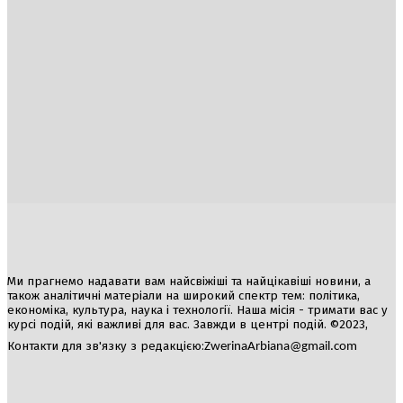
Україна
Блоги
Здоров’я
Спорт
Авто
Арт
Їжа
Гумор
Ми прагнемо надавати вам найсвіжіші та найцікавіші новини, а
також аналітичні матеріали на широкий спектр тем: політика,
економіка, культура, наука і технології. Наша місія - тримати вас у
курсі подій, які важливі для вас. Завжди в центрі подій. ©2023,
Контакти для зв'язку з редакцією:
ZwerinaArbiana@gmail.com