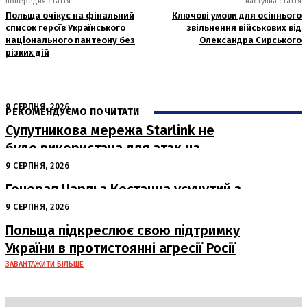
попередня стаття
наступна стаття
Польща очікує на фінальний
Ключові умови для осіннього
список героїв Українського
звільнення військових від
національного пантеону без
Олександра Сирського
різких дій
9 СЕРПНЯ, 2026
РЕКОМЕНДУЄМО ПОЧИТАТИ
Супутникова мережа Starlink не
буде використана для атак на
російські пускові установки
9 СЕРПНЯ, 2026
Генерал Чарльз Костанца усунутий з
посади: Пентагон вживає заходів
9 СЕРПНЯ, 2026
Польща підкреслює свою підтримку
України в протистоянні агресії Росії
ЗАВАНТАЖИТИ БІЛЬШЕ