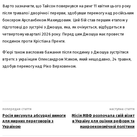
Варто зазначити, що Тайсон повернувся на ринг 11 квітня цього року
після тривалої дворічної перерви, здобувши перемогу над російським
боксером Арсланбеком Махмудовим. Цей бій став першим етапом у
підготовці до зустрічі з Джошуа, яка, як очікується, відбудеться в
четвертому кварталі 2026 року. Перед цим Джошуа має провести
поєдинок проти Крістіана Пренги.
Ф’юрі також висловив бажання після поєдинку з Джошуа зустрітися
втретє з українцем Олександром Усиком, який нещодавно, 24 травня,
здобув перемогу над Ріко Верховеном.
попередня стаття
наступна стаття
Росія висунула абсурдні вимоги
Місія МВФ розпочала свій візит
для мирних переговорів з
в Україну для оцінки реформ та
Україною
макроекономічної політики