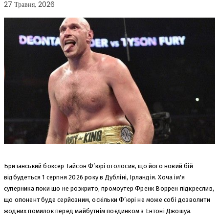
27 Травня, 2026
Британський боксер Тайсон Ф’юрі оголосив, що його новий бій
відбудеться 1 серпня 2026 року в Дубліні, Ірландія. Хоча ім'я
суперника поки що не розкрито, промоутер Френк Воррен підкреслив,
що опонент буде серйозним, оскільки Ф’юрі не може собі дозволити
жодних помилок перед майбутнім поєдинком з Ентоні Джошуа.