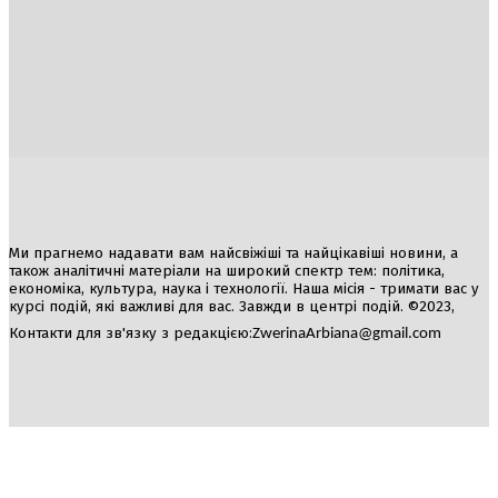
Україна
Блоги
Здоров’я
Спорт
Авто
Арт
Їжа
Гумор
Ми прагнемо надавати вам найсвіжіші та найцікавіші новини, а
також аналітичні матеріали на широкий спектр тем: політика,
економіка, культура, наука і технології. Наша місія - тримати вас у
курсі подій, які важливі для вас. Завжди в центрі подій. ©2023,
Контакти для зв'язку з редакцією:
ZwerinaArbiana@gmail.com