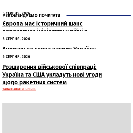
6 СЕРПНЯ, 2026
РЕКОМЕНДУЄМО ПОЧИТАТИ
Європа має історичний шанс
перехопити ініціативу у війні з
Росією
6 СЕРПНЯ, 2026
Аномальна спека накриє Україну:
очікуються рекорди температури
6 СЕРПНЯ, 2026
Розширення військової співпраці:
Україна та США укладуть нові угоди
щодо ракетних систем
ЗАВАНТАЖИТИ БІЛЬШЕ