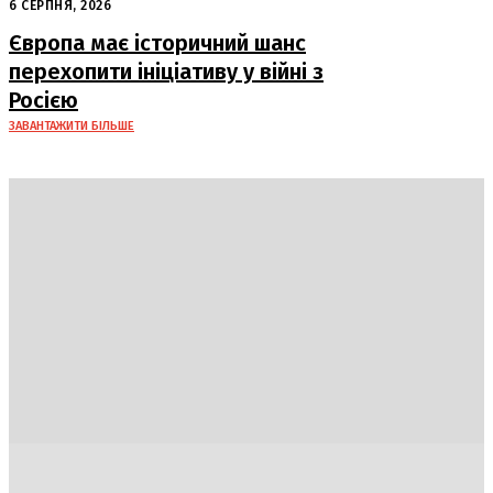
капітулювати навесні
6 СЕРПНЯ, 2026
Європа має історичний шанс
перехопити ініціативу у війні з
Росією
ЗАВАНТАЖИТИ БІЛЬШЕ
Україна
Блоги
Здоров’я
Спорт
Авто
Арт
Їжа
Гумор