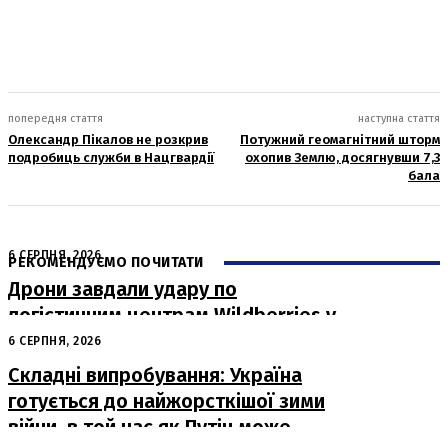
попередня стаття
наступна стаття
Олександр Пікалов не розкрив
Потужний геомагнітний шторм
подробиць служби в Нацгвардії
охопив Землю, досягнувши 7,3
бала
6 СЕРПНЯ, 2026
РЕКОМЕНДУЄМО ПОЧИТАТИ
Дрони завдали удару по
логістичним центрам Wildberries у
Росії
6 СЕРПНЯ, 2026
Складні випробування: Україна
готується до найжорсткішої зими
війни, в той час як Путін може