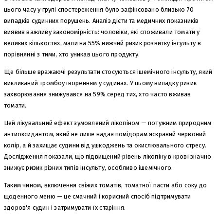
цього часу у групі спостереження було зафіксовано близько 70
випадків судинних порушень. Аналіз дієти та медичних показників
виявив важливу закономірність: чоловіки, які споживали томати у
великих кількостях, мали на 55% нижчий ризик розвитку інсульту в
порівнянні з тими, хто уникав цього продукту.
Ще більше вражаючі результати стосуються ішемічного інсульту, який
викликаний тромбоутворенням у судинах. У цьому випадку ризик
захворювання знижувався на 59% серед тих, хто часто вживав
томати.
Цей лікувальний ефект зумовлений лікопіном — потужним природним
антиоксидантом, який не лише надає помідорам яскравий червоний
колір, а й захищає судини від ушкоджень та окислювального стресу.
Дослідження показали, що підвищений рівень лікопіну в крові значно
знижує ризик різних типів інсульту, особливо ішемічного.
Таким чином, включення свіжих томатів, томатної пасти або соку до
щоденного меню — це смачний і корисний спосіб підтримувати
здоров'я судин і затримувати їх старіння.