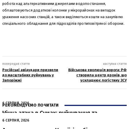
робота над альтернативними джерелами водопостачання,
облаштовуються додаткові колонки у мікрорайонах на випадок
ураження насосних станцій, а також виділяються кошти на закупівлю
спеціального обладнання для підрозділів протиповітряної оборони.
попередня стаття
наступна стаття
Російські авіаудари призвели
Військова еволюція ворога: РФ
до масштабних руйнувань у
створила центр дронів, що
Запоріжжі
ускладнює логістику ЗСУ
6 СЕРПНЯ, 2026
РЕКОМЕНДУЄМО ПОЧИТАТИ
Нічна атака в Сумах: руйнування та
жертви від російських авіабомб
6 СЕРПНЯ, 2026