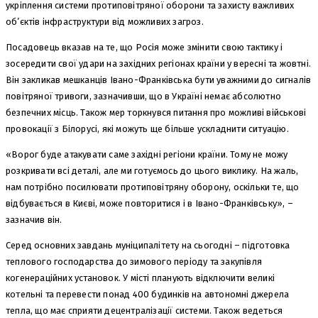
укріплення системи протиповітряної оборони та захисту важливих
об’єктів інфраструктури від можливих загроз.
Посадовець вказав на те, що Росія може змінити свою тактику і
зосередити свої удари на західних регіонах країни у вересні та жовтні.
Він закликав мешканців Івано-Франківська бути уважними до сигналів
повітряної тривоги, зазначивши, що в Україні немає абсолютно
безпечних місць. Також мер торкнувся питання про можливі військові
провокації з Білорусі, які можуть ще більше ускладнити ситуацію.
«Ворог буде атакувати саме західні регіони країни. Тому не можу
розкривати всі деталі, але ми готуємось до цього виклику. На жаль,
нам потрібно посилювати протиповітряну оборону, оскільки те, що
відбувається в Києві, може повторитися і в Івано-Франківську», –
зазначив він.
Серед основних завдань муніципалітету на сьогодні – підготовка
теплового господарства до зимового періоду та закупівля
когенераційних установок. У місті планують відключити великі
котельні та перевести понад 400 будинків на автономні джерела
тепла, що має сприяти децентралізації системи. Також ведеться