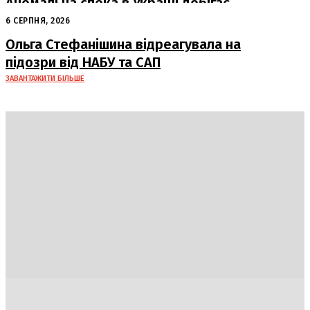
Аномальна спека в Україні добігає
кінця: очікується похолодання
6 СЕРПНЯ, 2026
Ольга Стефанішина відреагувала на
підозри від НАБУ та САП
ЗАВАНТАЖИТИ БІЛЬШЕ
Україна
Блоги
Здоров’я
Спорт
Авто
Арт
Їжа
Гумор