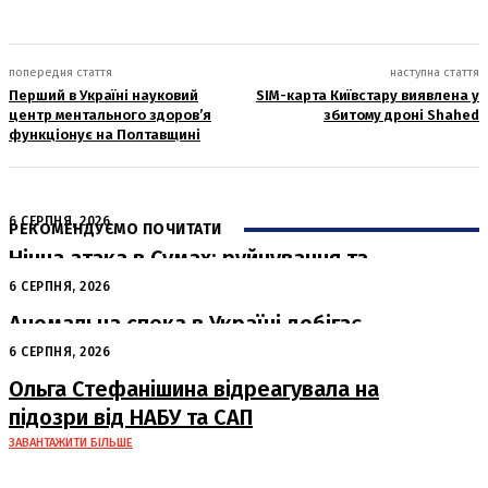
попередня стаття
наступна стаття
Перший в Україні науковий
SIM-карта Київстару виявлена у
центр ментального здоров’я
збитому дроні Shahed
функціонує на Полтавщині
6 СЕРПНЯ, 2026
РЕКОМЕНДУЄМО ПОЧИТАТИ
Нічна атака в Сумах: руйнування та
жертви від російських авіабомб
6 СЕРПНЯ, 2026
Аномальна спека в Україні добігає
кінця: очікується похолодання
6 СЕРПНЯ, 2026
Ольга Стефанішина відреагувала на
підозри від НАБУ та САП
ЗАВАНТАЖИТИ БІЛЬШЕ