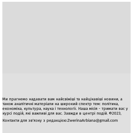
Україна
Блоги
Здоров’я
Спорт
Авто
Арт
Їжа
Гумор
Ми прагнемо надавати вам найсвіжіші та найцікавіші новини, а
також аналітичні матеріали на широкий спектр тем: політика,
економіка, культура, наука і технології. Наша місія - тримати вас у
курсі подій, які важливі для вас. Завжди в центрі подій. ©2023,
Контакти для зв'язку з редакцією:
ZwerinaArbiana@gmail.com