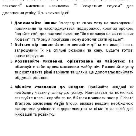
психології мислення, називаючи її “секретним соусом” для
досягнення успіху. Ось ключові ідеї:
Допомагайте іншим:
Зосередьте свою мету на знаходженні
покликання та насолоджуйтеся подорожжю, крок за кроком.
Задайте собі два важливі питання: “Як я вплинув на життя інших
людей?” та “Кому я послужив і кому допоміг стати краще?”.
Вчіться від інших:
Активно вивчайте дії та мотивації інших,
запрошуючи їх на спільні розмови та каву. Будьте готові
навчитися у них.
Розвивайте мислення, орієнтоване на майбутнє:
Не
обмежуйте себе одним можливим майбутнім. Розвивайте уяву
та розглядайте різні варіанти та шляхи. Це допомагає приймати
обдумані рішення.
Міняйте ставлення до невдач:
Приймайте невдачі як
необхідну частину шляху до успіху. Навчайтеся на помилках,
святкуйте власні спроби та не бійтеся починати знову. Richard
Branson, засновник Virgin Group, вважає невдачі необхідною
складовою успішного підприємництва та вітає їх як засіб для
інновацій та розвитку.