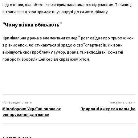
підготовки, яка обертається кримінальним розслідуванням. Таємниці,
інтриги та підозри тримають у напрузі до самого фіналу.
“Чому жінки вбивають”
Кримінальна драма з елементами комедії розповідає про трьох жінок
з різних епох, які стикаються зі зрадою своїх партнерів. Як вони
вирішують свої проблеми? Гумор, драма та несподівані сюжетні
повороти зробили цей серіал справжнім хітом.
попередня стаття
наступна стаття
Міноборони України оновлює
Природні джерела кальцію
екіпірування для жінок