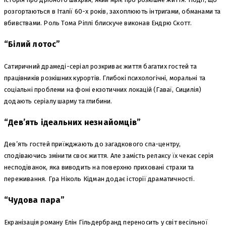
розгортаються в Італії 60-х років, захоплюють інтригами, обманами та
вбивствами. Роль Тома Ріплі блискуче виконав Ендрю Скотт.
“Білий лотос”
Сатиричний драмеді-серіал розкриває життя багатих гостей та
працівників розкішних курортів. Глибокі психологічні, моральні та
соціальні проблеми на фоні екзотичних локацій (Гаваї, Сицилія)
додають серіалу шарму та глибини.
“Дев’ять ідеальних незнайомців”
Дев’ять гостей приїжджають до загадкового спа-центру,
сподіваючись змінити своє життя. Але замість релаксу їх чекає серія
несподіванок, яка виводить на поверхню приховані страхи та
переживання. Гра Ніколь Кідман додає історії драматичності.
“Чудова пара”
Екранізація роману Елін Гільдербранд переносить у світ весільної