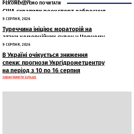
9 СЕРПНЯ, 2026
РЕКОМЕНДУЄМО ПОЧИТАТИ
США схвалили реекспорт озброєння
з Туреччини для України
9 СЕРПНЯ, 2026
Туреччина ініціює мораторій на
атаки комерційних суден у Чорному
морі
9 СЕРПНЯ, 2026
В Україні очікується зниження
спеки: прогнози Укргідрометцентру
на період з 10 по 16 серпня
ЗАВАНТАЖИТИ БІЛЬШЕ