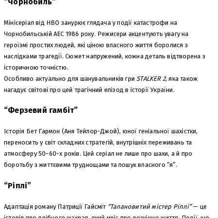
“Чорнобиль”
Мінісеріал від HBO занурює глядача у події катастрофи на
Чорнобильській АЕС 1986 року. Режисери акцентують увагу на
героїзмі простих людей, які ціною власного життя боролися з
наслідками трагедії. Сюжет напружений, кожна деталь відтворена з
історичною точністю.
Особливо актуально для шанувальників гри
STALKER 2
, яка також
нагадує світові про цей трагічний епізод в історії України.
“Ферзевий гамбіт”
Історія Бет Гармон (Аня Тейлор-Джой), юної геніальної шахістки,
переносить у світ складних стратегій, внутрішніх переживань та
атмосферу 50-60-х років. Цей серіал не лише про шахи, а й про
боротьбу з життєвими труднощами та пошук власного “я”.
“Ріплі”
Адаптація роману Патриції Гайсміт
“Талановитий містер Ріплі”
— це
історія про дрібного шахрая, який мріє про розкішне життя. Події, що