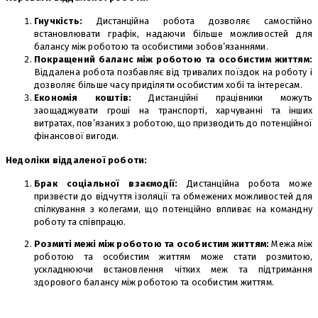
Гнучкість:
Дистанційна робота дозволяє самостійно
встановлювати графік, надаючи більше можливостей для
балансу між роботою та особистими зобов’язаннями.
Покращений баланс між роботою та особистим життям:
Віддалена робота позбавляє від тривалих поїздок на роботу і
дозволяє більше часу приділяти особистим хобі та інтересам.
Економія коштів:
Дистанційні працівники можуть
заощаджувати гроші на транспорті, харчуванні та інших
витратах, пов’язаних з роботою, що призводить до потенційної
фінансової вигоди.
Недоліки віддаленої роботи:
Брак соціальної взаємодії:
Дистанційна робота може
призвести до відчуття ізоляції та обмежених можливостей для
спілкування з колегами, що потенційно впливає на командну
роботу та співпрацю.
Розмиті межі між роботою та особистим життям:
Межа між
роботою та особистим життям може стати розмитою,
ускладнюючи встановлення чітких меж та підтримання
здорового балансу між роботою та особистим життям.