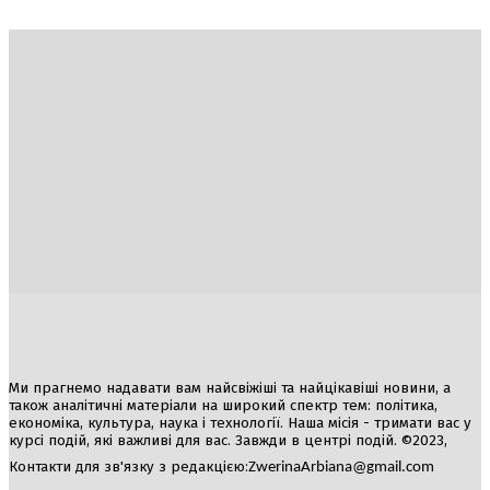
Україна
Блоги
Здоров’я
Спорт
Авто
Арт
Їжа
Гумор
Ми прагнемо надавати вам найсвіжіші та найцікавіші новини, а
також аналітичні матеріали на широкий спектр тем: політика,
економіка, культура, наука і технології. Наша місія - тримати вас у
курсі подій, які важливі для вас. Завжди в центрі подій. ©2023,
Контакти для зв'язку з редакцією:
ZwerinaArbiana@gmail.com