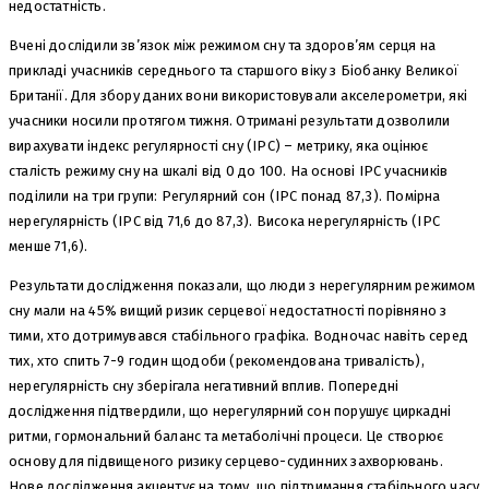
недостатність.
Вчені дослідили зв’язок між режимом сну та здоров’ям серця на
прикладі учасників середнього та старшого віку з Біобанку Великої
Британії. Для збору даних вони використовували акселерометри, які
учасники носили протягом тижня. Отримані результати дозволили
вирахувати індекс регулярності сну (ІРС) – метрику, яка оцінює
сталість режиму сну на шкалі від 0 до 100. На основі ІРС учасників
поділили на три групи: Регулярний сон (ІРС понад 87,3). Помірна
нерегулярність (ІРС від 71,6 до 87,3). Висока нерегулярність (ІРС
менше 71,6).
Результати дослідження показали, що люди з нерегулярним режимом
сну мали на 45% вищий ризик серцевої недостатності порівняно з
тими, хто дотримувався стабільного графіка. Водночас навіть серед
тих, хто спить 7-9 годин щодоби (рекомендована тривалість),
нерегулярність сну зберігала негативний вплив. Попередні
дослідження підтвердили, що нерегулярний сон порушує циркадні
ритми, гормональний баланс та метаболічні процеси. Це створює
основу для підвищеного ризику серцево-судинних захворювань.
Нове дослідження акцентує на тому, що підтримання стабільного часу