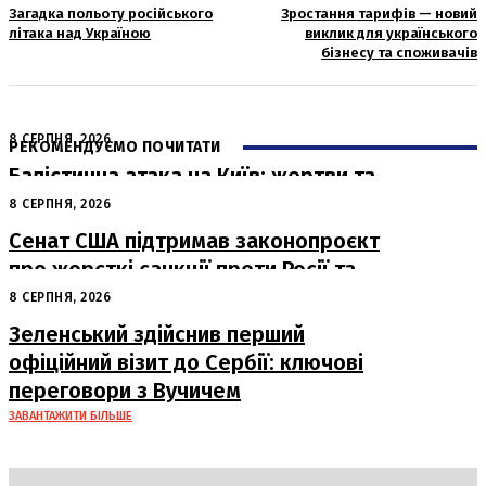
Загадка польоту російського
Зростання тарифів — новий
літака над Україною
виклик для українського
бізнесу та споживачів
8 СЕРПНЯ, 2026
РЕКОМЕНДУЄМО ПОЧИТАТИ
Балістична атака на Київ: жертви та
руйнування
8 СЕРПНЯ, 2026
Сенат США підтримав законопроєкт
про жорсткі санкції проти Росії та
Ірану
8 СЕРПНЯ, 2026
Зеленський здійснив перший
офіційний візит до Сербії: ключові
переговори з Вучичем
ЗАВАНТАЖИТИ БІЛЬШЕ