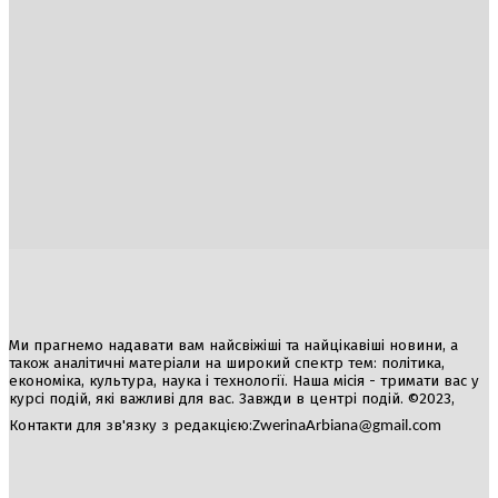
Україна
Блоги
Здоров’я
Спорт
Авто
Арт
Їжа
Гумор
Ми прагнемо надавати вам найсвіжіші та найцікавіші новини, а
також аналітичні матеріали на широкий спектр тем: політика,
економіка, культура, наука і технології. Наша місія - тримати вас у
курсі подій, які важливі для вас. Завжди в центрі подій. ©2023,
Контакти для зв'язку з редакцією:
ZwerinaArbiana@gmail.com