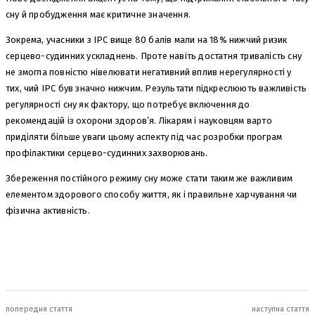
сну й пробудження має критичне значення.
Зокрема, учасники з ІРС вище 80 балів мали на 18% нижчий ризик
серцево-судинних ускладнень. Проте навіть достатня тривалість сну
не змогла повністю нівелювати негативний вплив нерегулярності у
тих, чий ІРС був значно нижчим. Результати підкреслюють важливість
регулярності сну як фактору, що потребує включення до
рекомендацій із охорони здоров’я. Лікарям і науковцям варто
приділяти більше уваги цьому аспекту під час розробки програм
профілактики серцево-судинних захворювань.
Збереження постійного режиму сну може стати таким же важливим
елементом здорового способу життя, як і правильне харчування чи
фізична активність.
попередня стаття
наступна стаття