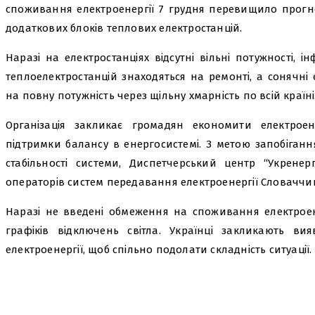
споживання електроенергії 7 грудня перевищило прогно
додаткових блоків теплових електростанцій.
Наразі на електростанціях відсутні вільні потужності, і
теплоелектростанцій знаходяться на ремонті, а сонячні
на повну потужність через щільну хмарність по всій країні
Організація закликає громадян економити електрое
підтримки балансу в енергосистемі. З метою запобіганн
стабільності системи, Диспетчерський центр “Укренер
операторів систем передавання електроенергії Словаччини
Наразі не введені обмеження на споживання електроене
графіків відключень світла. Українці закликають вия
електроенергії, щоб спільно подолати складність ситуації.
поділіться