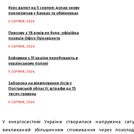
Курс валют на 5 серпня: долар знову
подорожчав у банках та обмінниках
5 СЕРПНЯ, 2026
Призову з 18 років не буде: офіційна
позиція Офісу Президента
5 СЕРПНЯ, 2026
Бойовики з 51 країни перебувають в
українському полоні
5 СЕРПНЯ, 2026
Заборона на відвідування лісів у
Полтавській області: штрафи до 15
тисяч гривень
5 СЕРПНЯ, 2026
У енергосистемі України створилася напружена ситуа
викликаний збільшенням споживання через похолода