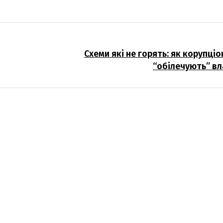
Схеми які не горять: як корупці
“обілечують” вл