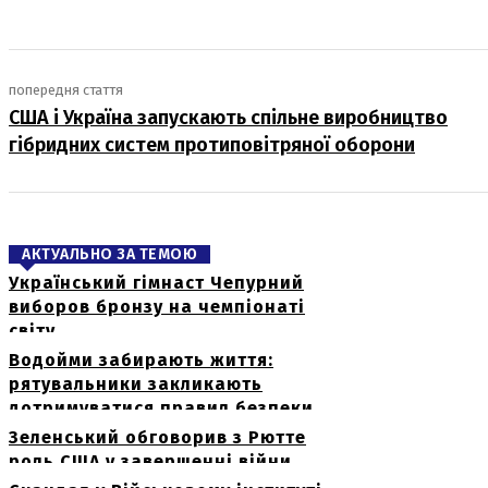
попередня стаття
США і Україна запускають спільне виробництво
гібридних систем протиповітряної оборони
АКТУАЛЬНО ЗА ТЕМОЮ
Український гімнаст Чепурний
виборов бронзу на чемпіонаті
світу
Водойми забирають життя:
рятувальники закликають
дотримуватися правил безпеки
Зеленський обговорив з Рютте
роль США у завершенні війни