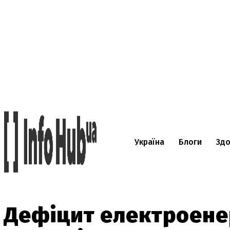
Україна
Блоги
Здо
Дефіцит електроенерг