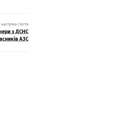
наступна стаття
онери з ДСНС
асників АЗС