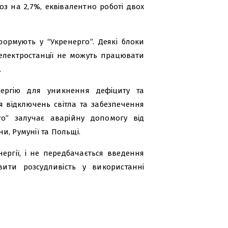
з на 2,7%, еквівалентно роботі двох
нформують у “Укренерго”. Деякі блоки
 електростанції не можуть працювати
.
нергію для уникнення дефіциту та
я відключень світла та забезпечення
го” залучає аварійну допомогу від
, Румунії та Польщі.
ргії, і не передбачається введення
вити розсудливість у використанні