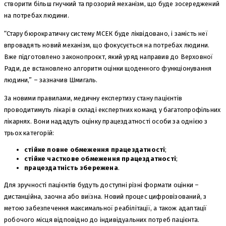
створити більш гнучкий та прозорий механізм, що буде зосереджений
на потребах людини.
“Стару бюрократичну систему МСЕК буде ліквідовано, і замість неї
впровадять новий механізм, що фокусується на потребах людини.
Вже підготовлено законопроєкт, який уряд направив до Верховної
Ради, де встановлено алгоритм оцінки щоденного функціонування
людини,” – зазначив Шмигаль.
За новими правилами, медичну експертизу стану пацієнтів
проводитимуть лікарі в складі експертних команд у багатопрофільних
лікарнях. Вони нададуть оцінку працездатності особи за однією з
трьох категорій:
стійке повне обмеження працездатності
;
стійке часткове обмеження працездатності
;
працездатність збережена
.
Для зручності пацієнтів будуть доступні різні формати оцінки –
дистанційна, заочна або виїзна. Новий процес цифровізований, з
метою забезпечення максимальної реабілітації, а також адаптації
робочого місця відповідно до індивідуальних потреб пацієнта.