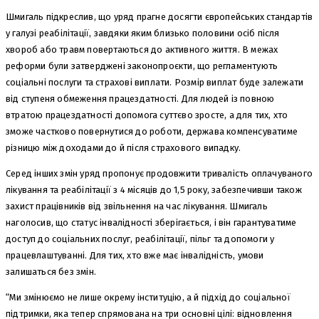
Шмигаль підкреслив, що уряд прагне досягти європейських стандартів
у галузі реабілітації, завдяки яким близько половини осіб після
хвороб або травм повертаються до активного життя. В межах
реформи були затверджені законопроєкти, що регламентують
соціальні послуги та страхові виплати. Розмір виплат буде залежати
від ступеня обмеження працездатності. Для людей із повною
втратою працездатності допомога суттєво зросте, а для тих, хто
зможе частково повернутися до роботи, держава компенсуватиме
різницю між доходами до й після страхового випадку.
Серед інших змін уряд пропонує продовжити тривалість оплачуваного
лікування та реабілітації з 4 місяців до 1,5 року, забезпечивши також
захист працівників від звільнення на час лікування. Шмигаль
наголосив, що статус інвалідності зберігається, і він гарантуватиме
доступ до соціальних послуг, реабілітації, пільг та допомоги у
працевлаштуванні. Для тих, хто вже має інвалідність, умови
залишаться без змін.
“Ми змінюємо не лише окрему інституцію, а й підхід до соціальної
підтримки, яка тепер спрямована на три основні цілі: відновлення