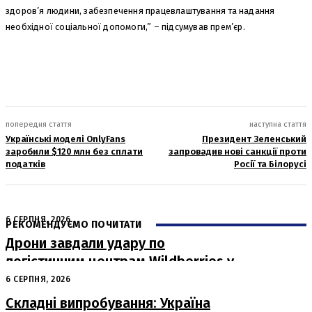
здоров’я людини, забезпечення працевлаштування та надання
необхідної соціальної допомоги,” – підсумував прем’єр.
попередня стаття
наступна стаття
Українські моделі OnlyFans
Президент Зеленський
заробили $120 млн без сплати
запровадив нові санкції проти
податків
Росії та Білорусі
6 СЕРПНЯ, 2026
РЕКОМЕНДУЄМО ПОЧИТАТИ
Дрони завдали удару по
логістичним центрам Wildberries у
Росії
6 СЕРПНЯ, 2026
Складні випробування: Україна