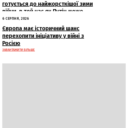
готується до найжорсткішої зими
війни, в той час як Путін може
капітулювати навесні
6 СЕРПНЯ, 2026
Європа має історичний шанс
перехопити ініціативу у війні з
Росією
ЗАВАНТАЖИТИ БІЛЬШЕ
Україна
Блоги
Здоров’я
Спорт
Авто
Арт
Їжа
Гумор