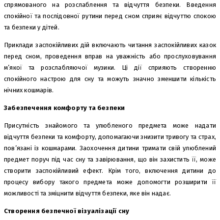
спрямованого на розслаблення та відчуття безпеки. Введення
спокійної та послідовної рутини перед сном сприяє відчуттю спокою
та безпеки у дітей.
Приклади заспокійливих дій включають читання заспокійливих казок
перед сном, проведення вправ на уважність або прослуховування
м’якої та розслабляючої музики. Ці дії сприяють створенню
спокійного настрою для сну та можуть значно зменшити кількість
нічних кошмарів.
Забезпечення комфорту та безпеки
Присутність знайомого та улюбленого предмета може надати
відчуття безпеки та комфорту, допомагаючи знизити тривогу та страх,
пов’язані із кошмарами. Заохочення дитини тримати свій улюблений
предмет поруч під час сну та завірювання, що він захистить її, може
створити заспокійливий ефект. Крім того, включення дитини до
процесу вибору такого предмета може допомогти розширити її
можливості та зміцнити відчуття безпеки, яке він надає.
Створення безпечної візуалізації сну