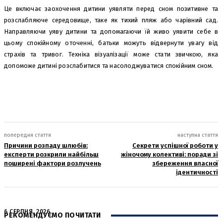
Це включає заохочення дитини уявляти перед сном позитивне та
розслабляюче середовище, таке як тихий пляж або чарівний сад.
Направляючи уяву дитини та допомагаючи їй живо уявити себе в
цьому спокійному оточенні, батьки можуть відвернути увагу від
страхів та тривог. Техніка візуалізації може стати звичкою, яка
допоможе дитині розслабитися та насолоджуватися спокійним сном.
попередня стаття
наступна стаття
Причини розпаду шлюбів:
Секрети успішної роботи у
експерти розкрили найбільш
жіночому колективі: поради зі
поширені фактори розлучень
збереження власної
ідентичності
6 СЕРПНЯ, 2026
РЕКОМЕНДУЄМО ПОЧИТАТИ