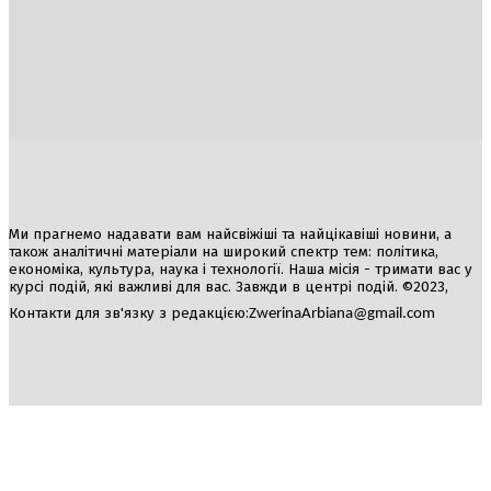
Україна
Блоги
Здоров’я
Спорт
Авто
Арт
Їжа
Гумор
Ми прагнемо надавати вам найсвіжіші та найцікавіші новини, а
також аналітичні матеріали на широкий спектр тем: політика,
економіка, культура, наука і технології. Наша місія - тримати вас у
курсі подій, які важливі для вас. Завжди в центрі подій. ©2023,
Контакти для зв'язку з редакцією:
ZwerinaArbiana@gmail.com