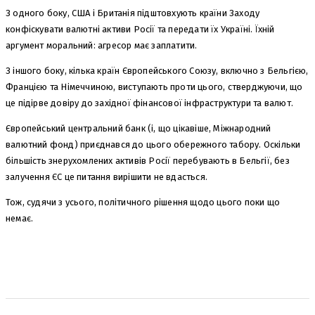
З одного боку, США і Британія підштовхують країни Заходу
конфіскувати валютні активи Росії та передати їх Україні. Їхній
аргумент моральний: агресор має заплатити.
З іншого боку, кілька країн Європейського Союзу, включно з Бельгією,
Францією та Німеччиною, виступають проти цього, стверджуючи, що
це підірве довіру до західної фінансової інфраструктури та валют.
Європейський центральний банк (і, що цікавіше, Міжнародний
валютний фонд) приєднався до цього обережного табору. Оскільки
більшість знерухомлених активів Росії перебувають в Бельгії, без
залучення ЄС це питання вирішити не вдасться.
Тож, судячи з усього, політичного рішення щодо цього поки що
немає.