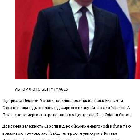
АВТОР ФОТО,
GETTY IMAGES
Підтримка Пекіном Москви посилила розбіжності між Китаєм та
Європою, яка відмовилась від мирного плану Китаю для України. А
Пекін, своєю чергою, втратив вплив у Центральній та Східній Європі.
Довоєнна залежність Європи від російських енергоносіїв була тією
вразливою точкою, якої Захід тепер хоче уникнути з Китаєм.