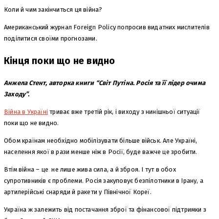
Коли й чим закінчиться ця війна?
Американський журнал Foreign Policy попросив видатних мислителів
поділитися своїми прогнозами.
Кінця поки що не видно
Анжела Стент, авторка книги “Світ Путіна. Росія та її лідер очима
Заходу”.
Війна в Україні
триває вже третій рік, і виходу з нинішньої ситуації
поки що не видно.
Обом країнам необхідно мобілізувати більше військ. Але Україні,
населення якої в рази менше ніж в Росії, буде важче це зробити.
Втім війна – це не лише жива сила, а й зброя. І тут в обох
супротивників є проблеми. Росія закуповує безпілотники в Ірану, а
артилерійські снаряди й ракети у Північної Кореї.
Україна ж залежить від постачання зброї та фінансової підтримки з