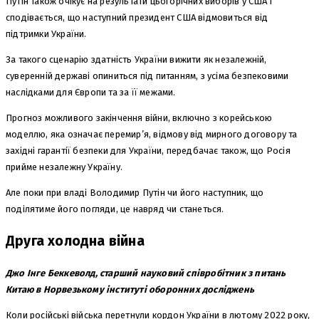
Путін також очікує на результати цьогорічних виборів у США і
сподівається, що наступний президент США відмовиться від
підтримки України.
За такого сценарію здатність України вижити як незалежній,
суверенній державі опиниться під питанням, з усіма безпековими
наслідками для Європи та за її межами.
Прогноз можливого закінчення війни, включно з корейською
моделлю, яка означає перемир’я, відмову від мирного договору та
західні гарантії безпеки для України, передбачає також, що Росія
прийме незалежну Україну.
Але поки при владі Володимир Путін чи його наступник, що
поділятиме його погляди, це навряд чи станеться.
Друга холодна війна
Джо Інге Беккеволд, старший науковий співробітник з питань
Китаю в Норвезькому інституті оборонних досліджень
Коли російські війська перетнули кордон України в лютому 2022 року,