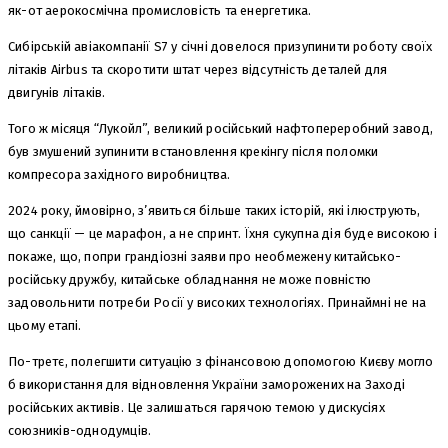
як-от аерокосмічна промисловість та енергетика.
Сибірській авіакомпанії S7 у січні довелося призупинити роботу своїх
літаків Airbus та скоротити штат через відсутність деталей для
двигунів літаків.
Того ж місяця “Лукойл”, великий російський нафтопереробний завод,
був змушений зупинити встановлення крекінгу після поломки
компресора західного виробництва.
2024 року, ймовірно, з’явиться більше таких історій, які ілюструють,
що санкції — це марафон, а не спринт. Їхня сукупна дія буде високою і
покаже, що, попри грандіозні заяви про необмежену китайсько-
російську дружбу, китайське обладнання не може повністю
задовольнити потреби Росії у високих технологіях. Принаймні не на
цьому етапі.
По-третє, полегшити ситуацію з фінансовою допомогою Києву могло
б використання для відновлення України заморожених на Заході
російських активів. Це залишаться гарячою темою у дискусіях
союзників-однодумців.