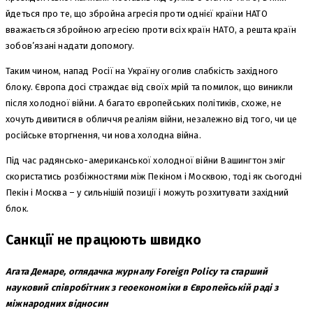
йдеться про те, що збройна агресія проти однієї країни НАТО
вважається збройною агресією проти всіх країн НАТО, а решта країн
зобов’язані надати допомогу.
Таким чином, напад Росії на Україну оголив слабкість західного
блоку. Європа досі страждає від своїх мрій та помилок, що виникли
після холодної війни. А багато європейських політиків, схоже, не
хочуть дивитися в обличчя реаліям війни, незалежно від того, чи це
російське вторгнення, чи нова холодна війна.
Під час радянсько-американської холодної війни Вашингтон зміг
скористатись розбіжностями між Пекіном і Москвою, тоді як сьогодні
Пекін і Москва – у сильнішій позиції і можуть розхитувати західний
блок.
Санкції не працюють швидко
Агата Демаре, оглядачка журналу Foreign Policy та старший
науковий співробітник з геоекономіки в Європейській раді з
міжнародних відносин