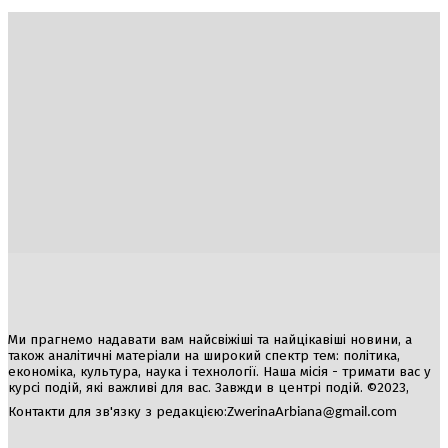
Україна
Блоги
Здоров’я
Спорт
Авто
Арт
Їжа
Гумор
Ми прагнемо надавати вам найсвіжіші та найцікавіші новини, а
також аналітичні матеріали на широкий спектр тем: політика,
економіка, культура, наука і технології. Наша місія - тримати вас у
курсі подій, які важливі для вас. Завжди в центрі подій. ©2023,
Контакти для зв'язку з редакцією:
ZwerinaArbiana@gmail.com