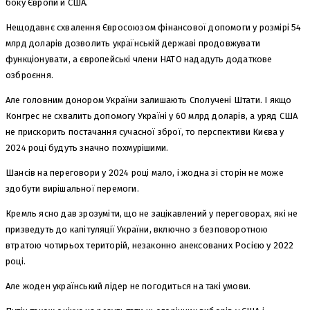
боку Європи й США.
Нещодавнє схвалення Євросоюзом фінансової допомоги у розмірі 54
млрд доларів дозволить українській державі продовжувати
функціонувати, а європейські члени НАТО нададуть додаткове
озброєння.
Але головним донором України залишають Сполучені Штати. І якщо
Конгрес не схвалить допомогу Україні у 60 млрд доларів, а уряд США
не прискорить постачання сучасної зброї, то перспективи Києва у
2024 році будуть значно похмурішими.
Шансів на переговори у 2024 році мало, і жодна зі сторін не може
здобути вирішальної перемоги.
Кремль ясно дав зрозуміти, що не зацікавлений у переговорах, які не
призведуть до капітуляції України, включно з безповоротною
втратою чотирьох територій, незаконно анексованих Росією у 2022
році.
Але жоден український лідер не погодиться на такі умови.