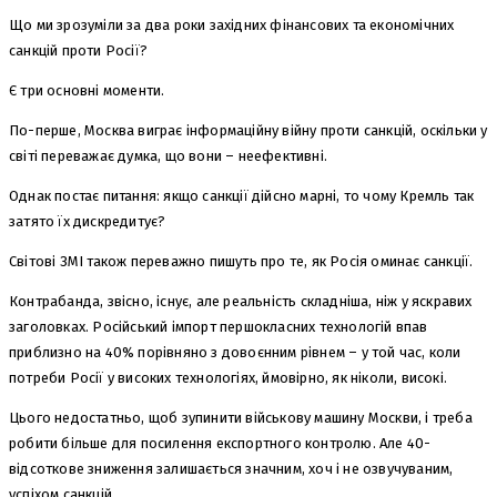
Що ми зрозуміли за два роки західних фінансових та економічних
санкцій проти Росії?
Є три основні моменти.
По-перше, Москва виграє інформаційну війну проти санкцій, оскільки у
світі переважає думка, що вони – неефективні.
Однак постає питання: якщо санкції дійсно марні, то чому Кремль так
затято їх дискредитує?
Світові ЗМІ також переважно пишуть про те, як Росія оминає санкції.
Контрабанда, звісно, існує, але реальність складніша, ніж у яскравих
заголовках. Російський імпорт першокласних технологій впав
приблизно на 40% порівняно з довоєнним рівнем – у той час, коли
потреби Росії у високих технологіях, ймовірно, як ніколи, високі.
Цього недостатньо, щоб зупинити військову машину Москви, і треба
робити більше для посилення експортного контролю. Але 40-
відсоткове зниження залишається значним, хоч і не озвучуваним,
успіхом санкцій.