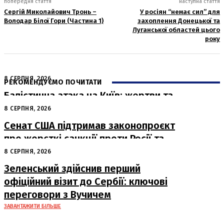
попередня стаття
наступна стаття
Сергій Миколайович Тронь –
У росіян “немає сил” для
Володар Білої Гори (Частина 1)
захоплення Донецької та
Луганської областей цього
року
8 СЕРПНЯ, 2026
РЕКОМЕНДУЄМО ПОЧИТАТИ
Балістична атака на Київ: жертви та
руйнування
8 СЕРПНЯ, 2026
Сенат США підтримав законопроєкт
про жорсткі санкції проти Росії та
Ірану
8 СЕРПНЯ, 2026
Зеленський здійснив перший
офіційний візит до Сербії: ключові
переговори з Вучичем
ЗАВАНТАЖИТИ БІЛЬШЕ