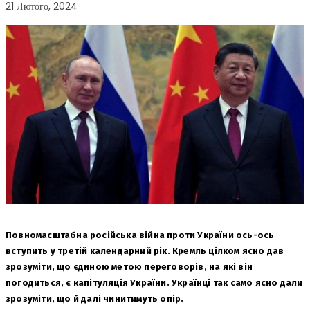
21 Лютого, 2024
Повномасштабна російська війна проти України ось-ось
вступить у третій календарний рік. Кремль цілком ясно дав
зрозуміти, що єдиною метою переговорів, на які він
погодиться, є капітуляція України. Українці так само ясно дали
зрозуміти, що й далі чинитимуть опір.