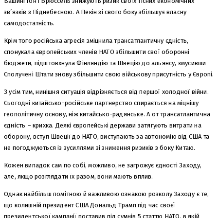
Вашингтон і Брюссель знижують ризик своїх тісних економічних
зв’язків з Піднебесною. А Пекін зі свого боку збільшує власну
самодостатність.
Крім того російська агресія зміцнила трансатлантичну єдність,
спонукала європейських членів НАТО збільшити свої оборонні
бюджети, підштовхнула Фінляндію та Швецію до альянсу, змусивши
Сполучені Штати знову збільшити свою військову присутність у Європі.
З усім тим, нинішня ситуація відрізняється від першої холодної війни.
Сьогодні китайсько-російське партнерство спирається на міцнішу
геополітичну основу, ніж китайсько-радянське. А от трансатлантична
єдність – крихка. Деякі європейські держави затягують витрати на
оборону, вступ Швеції до НАТО, виступають за автономію від США та
не погоджуються із зусиллями зі зниження ризиків з боку Китаю.
Кожен випадок сам по собі, можливо, не загрожує єдності Заходу,
але, якщо розглядати їх разом, вони мають вплив.
Однак найбільш помітною й важливою ознакою розколу Заходу є те,
що колишній президент США Дональд Трамп під час своєї
президентської кампанії поставив під сумнів 5 статтю НАТО, в якій