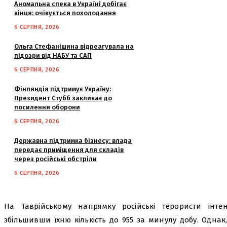
Аномальна спека в Україні добігає
кінця: очікується похолодання
6 СЕРПНЯ, 2026
Ольга Стефанішина відреагувала на
підозри від НАБУ та САП
6 СЕРПНЯ, 2026
Фінляндія підтримує Україну:
Президент Стубб закликає до
посилення оборони
6 СЕРПНЯ, 2026
Державна підтримка бізнесу: влада
передає приміщення для складів
через російські обстріли
6 СЕРПНЯ, 2026
На Таврійському напрямку російські терористи інтенс
збільшивши їхню кількість до 955 за минулу добу. Одна