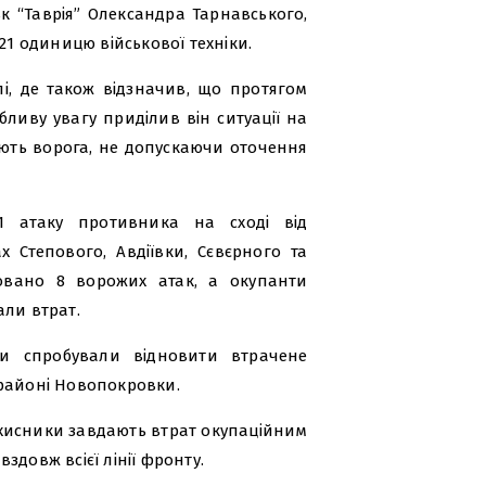
к “Таврія” Олександра Тарнавського,
21 одиницю військової техніки.
і, де також відзначив, що протягом
бливу увагу приділив він ситуації на
ують ворога, не допускаючи оточення
1 атаку противника на сході від
 Степового, Авдіївки, Сєвєрного та
совано 8 ворожих атак, а окупанти
али втрат.
ики спробували відновити втрачене
 районі Новопокровки.
хисники завдають втрат окупаційним
вздовж всієї лінії фронту.