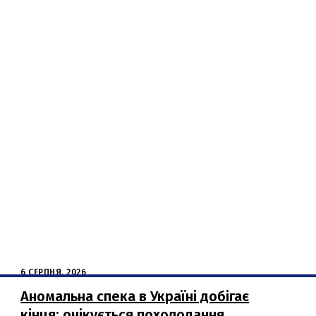
6 СЕРПНЯ, 2026
Аномальна спека в Україні добігає
кінця: очікується похолодання