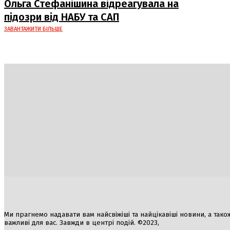
Ольга Стефанішина відреагувала на
підозри від НАБУ та САП
ЗАВАНТАЖИТИ БІЛЬШЕ
Україна
Блоги
Здоров’я
Спорт
Авто
Арт
Їжа
Ми прагнемо надавати вам найсвіжіші та найцікавіші новини, а також а
важливі для вас. Завжди в центрі подій. ©2023,