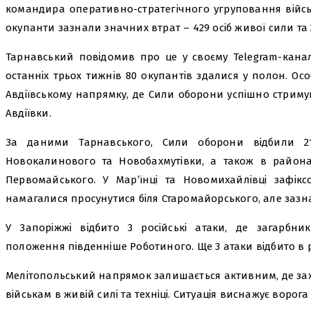
командира оперативно-стратегічного угруповання війсь
окупанти зазнали значних втрат – 429 осіб живої сили та 
Тарнавський повідомив про це у своєму Telegram-канал
останніх трьох тижнів 80 окупантів здалися у полон. Осо
Авдіївському напрямку, де Сили оборони успішно стрим
Авдіївки.
За даними Тарнавського, Сили оборони відбили 2
Новокалинового та Новобахмутівки, а також в районах
Первомайського. У Мар’їнці та Новомихайлівці зафік
намагалися просунутися біля Старомайорського, але зазн
У Запоріжжі відбито 3 російські атаки, де загарбн
положення південніше Роботиного. Ще 3 атаки відбито в
Мелітопольський напрямок залишається активним, де за
військам в живій силі та техніці. Ситуація виснажує ворога 