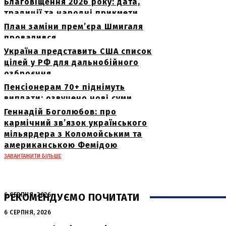
Благовіщення 2026 року: дата,
традиції та народні прикмети
План заміни прем’єра Шмигаля
провалився
Україна представить США список
цілей у РФ для дальнобійного
озброєння
Пенсіонерам 70+ піднімуть
виплати: озвучено нові суми
Геннадій Боголюбов: про
кармічний зв’язок українського
мільярдера з Коломойським та
американською Фемідою
ЗАВАНТАЖИТИ БІЛЬШЕ
РЕКОМЕНДУЄМО ПОЧИТАТИ
6 СЕРПНЯ, 2026
Нічна атака в Сумах: руйнування та
6 СЕРПНЯ, 2026
жертви від російських авіабомб