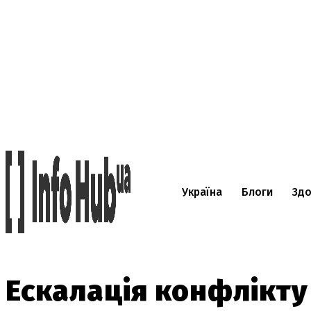
Україна
Блоги
Здо
Ескалація конфлікту