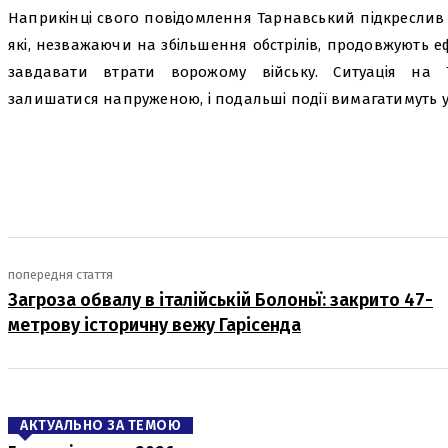
Наприкінці свого повідомлення Тарнавський підкреслив 
які, незважаючи на збільшення обстрілів, продовжують 
завдавати втрати ворожому війську. Ситуація на 
залишатися напруженою, і подальші події вимагатимуть у
поділіться
попередня стаття
Загроза обвалу в італійській Болоньї: закрито 47-
метрову історичну вежу Гарісенда
АКТУАЛЬНО ЗА ТЕМОЮ