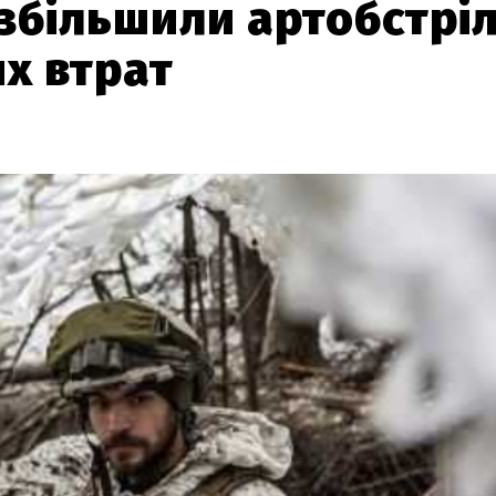
збільшили артобстріл
их втрат