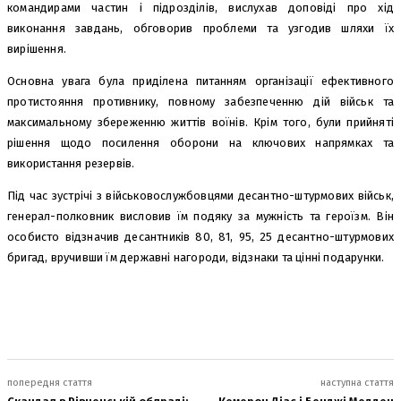
командирами частин і підрозділів, вислухав доповіді про хід
виконання завдань, обговорив проблеми та узгодив шляхи їх
вирішення.
Основна увага була приділена питанням організації ефективного
протистояння противнику, повному забезпеченню дій військ та
максимальному збереженню життів воїнів. Крім того, були прийняті
рішення щодо посилення оборони на ключових напрямках та
використання резервів.
Під час зустрічі з військовослужбовцями десантно-штурмових військ,
генерал-полковник висловив їм подяку за мужність та героїзм. Він
особисто відзначив десантників 80, 81, 95, 25 десантно-штурмових
бригад, вручивши їм державні нагороди, відзнаки та цінні подарунки.
попередня стаття
наступна стаття