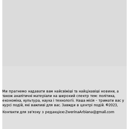
Україна
Блоги
Здоров’я
Спорт
Авто
Арт
Їжа
Гумор
Ми прагнемо надавати вам найсвіжіші та найцікавіші новини, а
також аналітичні матеріали на широкий спектр тем: політика,
економіка, культура, наука і технології. Наша місія - тримати вас у
курсі подій, які важливі для вас. Завжди в центрі подій. ©2023,
Контакти для зв'язку з редакцією:
ZwerinaArbiana@gmail.com