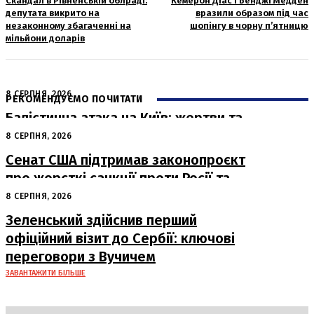
Скандал в Рівненській облраді:
Кемерон Діас і Бенджі Медден
депутата викрито на
вразили образом під час
незаконному збагаченні на
шопінгу в чорну п’ятницю
мільйони доларів
8 СЕРПНЯ, 2026
РЕКОМЕНДУЄМО ПОЧИТАТИ
Балістична атака на Київ: жертви та
руйнування
8 СЕРПНЯ, 2026
Сенат США підтримав законопроєкт
про жорсткі санкції проти Росії та
Ірану
8 СЕРПНЯ, 2026
Зеленський здійснив перший
офіційний візит до Сербії: ключові
переговори з Вучичем
ЗАВАНТАЖИТИ БІЛЬШЕ