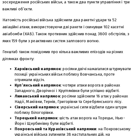
зосередження російських військ, а також два пункти управління і три
важливі об’єкти.
Натомість російські війська здійснили два ракетні удари та 52
авіаційні атаки, використовуючи дві ракети і скинувши 102 касетні
авіабомби (КАБ). Також противник здійснив понад 3800 обстрілів, з
яких 159 були з реактивних систем залпового вогню.
Генштаб також повідомив про кілька важливих епізодів на різних
ділянках фронту:
Харківський напрямок
: росіяни двічі намагалися штурмувати
позиції українських військ поблизу Вовчанська, проте
отримали відсіч.
Куп’янський напрямок
: чотири атаки ворога в районах
Западного, Дворічної і Кругляківки були успішно відбиті.
Лиманський напрямок
: росіяни здійснили 16 атак у районах
Надії, Макіївки, Тернів, Григорівки та Серебрянського лісу.
Сіверський напрямок
: українські сили відбили один штурм
поблизу Білогорівки.
Торецький напрямок
: шість атак ворога на Торецьк, Нью-
Йорк і Щербинівку були відбиті.
Покровський та Курахівський напрямки
: на Покровському
українські війська зупинили 38 наступальних дій, на