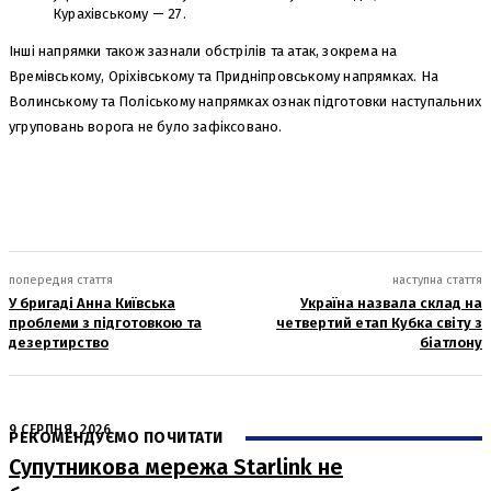
Курахівському — 27.
Інші напрямки також зазнали обстрілів та атак, зокрема на
Времівському, Оріхівському та Придніпровському напрямках. На
Волинському та Поліському напрямках ознак підготовки наступальних
угруповань ворога не було зафіксовано.
попередня стаття
наступна стаття
У бригаді Анна Київська
Україна назвала склад на
проблеми з підготовкою та
четвертий етап Кубка світу з
дезертирство
біатлону
9 СЕРПНЯ, 2026
РЕКОМЕНДУЄМО ПОЧИТАТИ
Супутникова мережа Starlink не