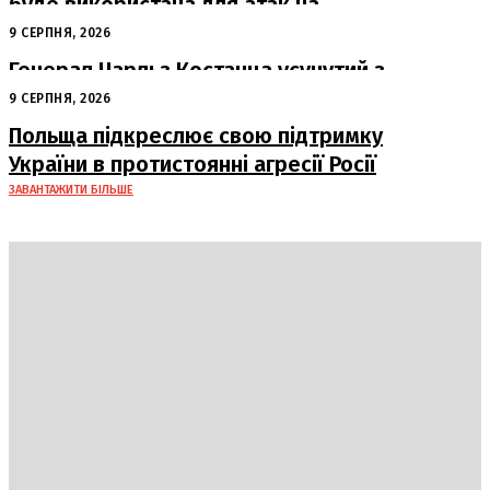
буде використана для атак на
російські пускові установки
9 СЕРПНЯ, 2026
Генерал Чарльз Костанца усунутий з
посади: Пентагон вживає заходів
9 СЕРПНЯ, 2026
Польща підкреслює свою підтримку
України в протистоянні агресії Росії
ЗАВАНТАЖИТИ БІЛЬШЕ
Україна
Блоги
Здоров’я
Спорт
Авто
Арт
Їжа
Гумор