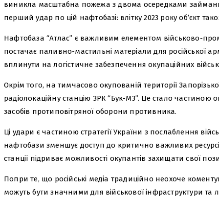
виникла масштабна пожежа з двома осередками займання.
перший удар по цій нафтобазі: влітку 2023 року об’єкт так
Нафтобаза “Атлас” є важливим елементом військово-про
постачає паливно-мастильні матеріали для російської арм
вплинути на логістичне забезпечення окупаційних військ
Окрім того, на тимчасово окупованій території Запорізько
радіолокаційну станцію ЗРК “Бук-М3”. Це стало частиною оп
засобів протиповітряної оборони противника.
Ці удари є частиною стратегії України з послаблення війс
нафтобази зменшує доступ до критично важливих ресурсі
станції підриває можливості окупантів захищати свої позиц
Попри те, що російські медіа традиційно неохоче коменту
можуть бути значними для військової інфраструктури та л
поділіться