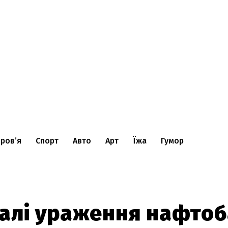
ров’я
Спорт
Авто
Арт
Їжа
Гумор
талі ураження нафто