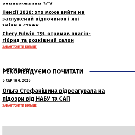
командувачам ЗСУ
Пенсії 2026: хто може вийти на
заслужений відпочинок і які
зміни в стажу
Chery Fulwin T9L отримав плагін-
гібрид та розкішний салон
ЗАВАНТАЖИТИ БІЛЬШЕ
РЕКОМЕНДУЄМО ПОЧИТАТИ
6 СЕРПНЯ, 2026
Нічна атака в Сумах: руйнування та
6 СЕРПНЯ, 2026
жертви від російських авіабомб
Ольга Стефанішина відреагувала на
підозри від НАБУ та САП
ЗАВАНТАЖИТИ БІЛЬШЕ