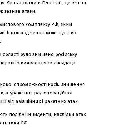
 Як нагадали в Генштабі, це вже не
ож зазнав атаки.
мислового комплексу РФ, який
ії. Її пошкодження може суттєво
.
ї області було знищено російську
ерації з виявлення та ліквідації
ькової спроможності Росії. Знищення
в, а ураження радіолокаційної
ії від авіаційних і ракетних атак.
ють подібні інциденти, наслідки атак
огістики РФ.