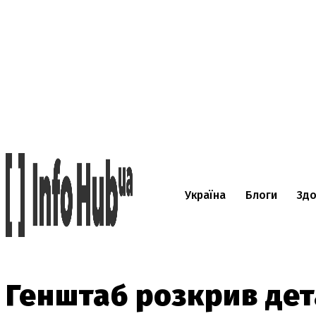
Україна
Блоги
Здо
Генштаб розкрив де