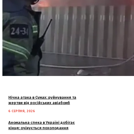
Нічна атака в Сумах: руйнування та
жертви від російських авіабомб
6 СЕРПНЯ, 2026
Аномальна спека в Україні добігає
кінця: очікується похолодання