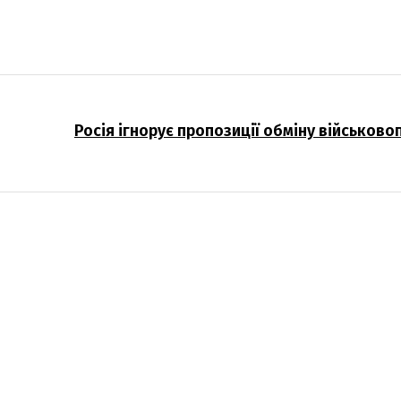
Росія ігнорує пропозиції обміну військов