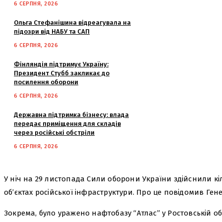
6 СЕРПНЯ, 2026
Ольга Стефанішина відреагувала на
підозри від НАБУ та САП
6 СЕРПНЯ, 2026
Фінляндія підтримує Україну:
Президент Стубб закликає до
посилення оборони
6 СЕРПНЯ, 2026
Державна підтримка бізнесу: влада
передає приміщення для складів
через російські обстріли
6 СЕРПНЯ, 2026
У ніч на 29 листопада Сили оборони України здійснили кі
об’єктах російської інфраструктури. Про це повідомив Ген
Зокрема, було уражено нафтобазу “Атлас” у Ростовській обла