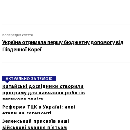
попередня стаття
Україна отримала першу бюджетну допомогу від
Південної Кореї
АКТУАЛЬНО ЗА ТЕМОЮ
Китайські дослідники створили
програму для навчання роботів
великому тенісу
Реформа ТЦК в Україні: нові
етапи на горизонті
Зеленський присвоїв вищі
військові звання п’ятьом