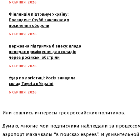
6 СЕРПНЯ, 2026
Фінляндія підтримує Україну:
Президент Стубб закликає до
посилення оборони
6 СЕРПНЯ, 2026
Державна підтримка бізнесу: влада
передає приміщення для складів
через російські обстріли
6 СЕРПНЯ, 2026
Удар по логістиці: Росія знищила
склад Toyota в Україні
6 СЕРПНЯ, 2026
Или сошлись интересы трех российских политиков.
Думаю, многие мои подписчики наблюдали за процессом 
аэропорт Махачкалы “в поисках евреев”. И удивительной