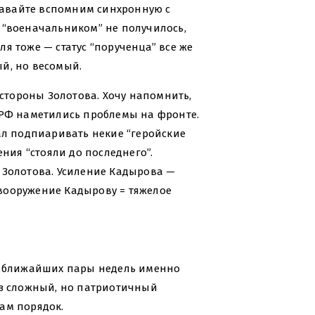
 Давайте вспомним синхронную с
 “военачальником” не получилось,
я тоже — статус “порученца” все же
ый, но весомый.
 стороны Золотова. Хочу напомнить,
 РФ наметились проблемы на фронте.
ал подпиаривать некие “геройские
ения “стояли до последнего”.
 Золотова. Усиление Кадырова —
вооружение Кадырову = тяжелое
ии ближайших пары недель именно
аз сложный, но патриотичный
там порядок.