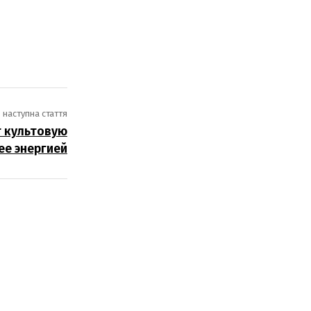
наступна стаття
т культовую
ее энергией