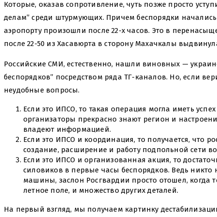
Которые, оказав сопротивление, чуть позже просто уступ
делам” среди штурмующих. Причем беспорядки начались 
аэропорту произошли после 22-х часов. Это в перенасы
после 22-50 из Хасавюрта в сторону Махачкалы выдвинул
Российские СМИ, естественно, нашли виновных — украин
беспорядков” посредством ряда ТГ-каналов. Но, если вер
неудобные вопросы.
Если это ИПСО, то такая операция могла иметь успех 
организаторы прекрасно знают регион и настроения
владеют информацией.
Если это ИПСО и координация, то получается, что 
создание, расширение и работу подпольной сети в
Если это ИПСО и организованная акция, то достато
силовиков в первые часы беспорядков. Ведь никто
машины, заслон Росгвардии просто отошел, когда 
летное поле, и множество других деталей.
На первый взгляд, мы получаем картинку дестабилизации