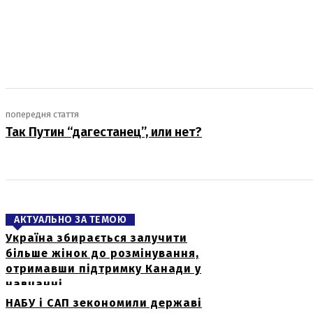
поділіться
попередня стаття
Так Путин “дагестанец”, или нет?
АКТУАЛЬНО ЗА ТЕМОЮ
Україна збирається залучити
більше жінок до розмінування,
отримавши підтримку Канади у
навчанні
НАБУ і САП зекономили державі