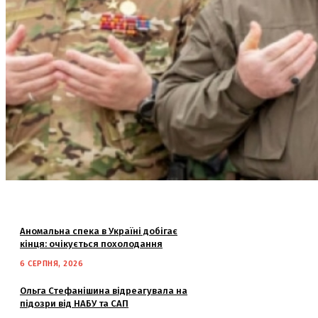
Аномальна спека в Україні добігає
кінця: очікується похолодання
6 СЕРПНЯ, 2026
Ольга Стефанішина відреагувала на
підозри від НАБУ та САП