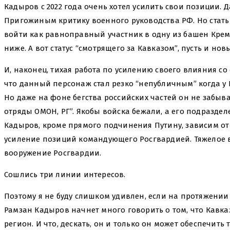
Кадыров с 2022 года очень хотел усилить свои позиции.
Пригожиным критику военного руководства РФ. Но стать
войти как равноправный участник в одну из башен Кремл
ниже. А вот статус “смотрящего за Кавказом”, пусть и нов
И, наконец, тихая работа по усилению своего влияния со
что данный персонаж стал резко “непубличным” когда у
Но даже на фоне бегства российских частей он не забыв
отряды ОМОН, РГ”. Якобы войска бежали, а его подраздел
Кадыров, кроме прямого подчинения Путину, зависим от
усиление позиций командующего Росгвардией. Тяжелое 
вооружение Росгвардии.
Сошлись три линии интересов.
Поэтому я не буду слишком удивлен, если на протяжен
Рамзан Кадыров начнет много говорить о том, что Кавк
регион. И что, дескать, он и только он может обеспечить 