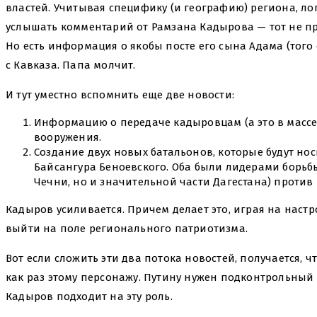
властей. Учитывая специфику (и географию) региона, л
услышать комментарий от Рамзана Кадырова — тот не пр
Но есть информация о якобы посте его сына Адама (того 
с Кавказа. Папа молчит.
И тут уместно вспомнить еще две новости:
Информацию о передаче кадыровцам (а это в массе
вооружения.
Создание двух новых батальонов, которые будут но
Байсангура Беноевского. Оба были лидерами борьбы
Чечни, но и значительной части Дагестана) против 
Кадыров усиливается. Причем делает это, играя на наст
выйти на поле регионального патриотизма.
Вот если сложить эти два потока новостей, получается, 
как раз этому персонажу. Путину нужен подконтрольный 
Кадыров подходит на эту роль.