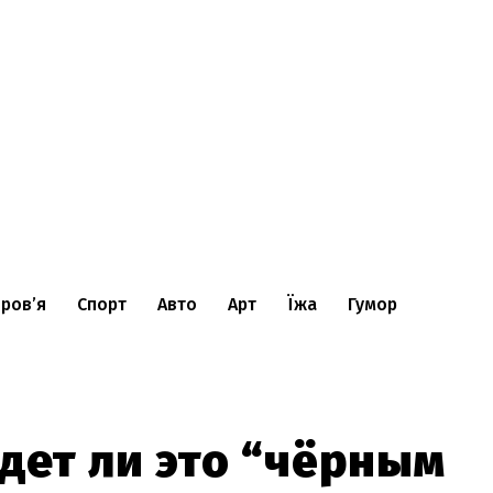
ров’я
Спорт
Авто
Арт
Їжа
Гумор
дет ли это “чёрным