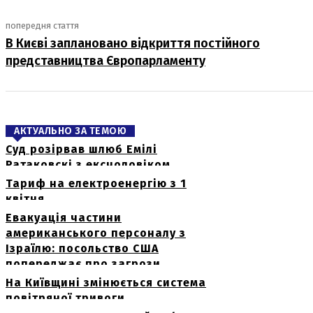
попередня стаття
В Києві заплановано відкриття постійного
представництва Європарламенту
АКТУАЛЬНО ЗА ТЕМОЮ
Суд розірвав шлюб Емілі
Ратаковскі з ексчоловіком
Тариф на електроенергію з 1
квітня
Евакуація частини
американського персоналу з
Ізраїлю: посольство США
попереджає про загрози
На Київщині змінюється система
повітряної тривоги