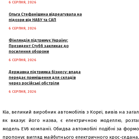
6 СЕРПНЯ, 2026
Ольга Стефанішина відреагувала на
підозри від НАБУ та САП
6 СЕРПНЯ, 2026
Фінляндія підтримує Україну:
Президент Стубб закликає до
посилення оборони
6 СЕРПНЯ, 2026
Державна підтримка бізнесу: влада
передає приміщення для складів
через російські обстріли
6 СЕРПНЯ, 2026
Kia, великий виробник автомобілів з Кореї, вивів на заг
як вказує його назва, є електричною моделлю, роз
модель EV6 компанії. Обидва автомобілі подібні за формо
пропонує вигляд майбутнього електричного крос-седана, 