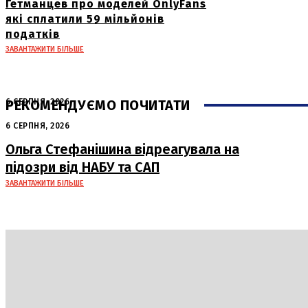
Гетманцев про моделей OnlyFans
які сплатили 59 мільйонів
податків
ЗАВАНТАЖИТИ БІЛЬШЕ
РЕКОМЕНДУЄМО ПОЧИТАТИ
6 СЕРПНЯ, 2026
Нічна атака в Сумах: руйнування та
6 СЕРПНЯ, 2026
жертви від російських авіабомб
Ольга Стефанішина відреагувала на
підозри від НАБУ та САП
ЗАВАНТАЖИТИ БІЛЬШЕ