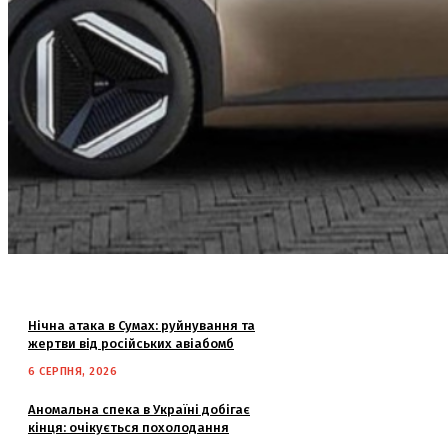
Нічна атака в Сумах: руйнування та
жертви від російських авіабомб
6 СЕРПНЯ, 2026
Аномальна спека в Україні добігає
кінця: очікується похолодання