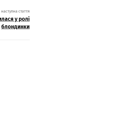
наступна стаття
лася у ролі
блондинки