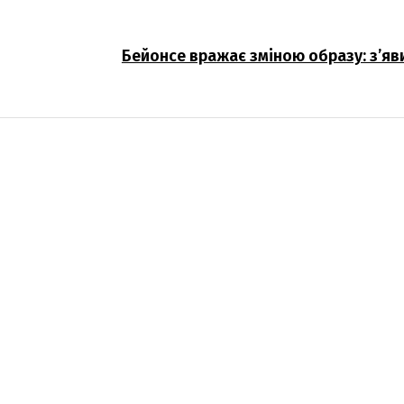
Бейонсе вражає зміною образу: з’яви