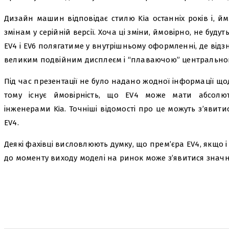
Дизайн машин відповідає стилю Kia останніх років і, й
змінам у серійній версії. Хоча ці зміни, ймовірно, не буд
EV4 і EV6 полягатиме у внутрішньому оформленні, де від
великим подвійним дисплеєм і “плаваючою” центрально
Під час презентації не було надано жодної інформації щ
тому існує ймовірність, що EV4 може мати абсолю
інженерами Kia. Точніші відомості про це можуть з’явит
EV4.
Деякі фахівці висловлюють думку, що прем’єра EV4, якщо і
до моменту виходу моделі на ринок може з’явитися значна
поділіться