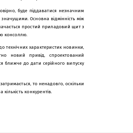
мовірно, буде піддаватися незначним
уть значущими. Основна відмінність між
значається простий приладовий щит з
ю консоллю.
одо технічних характеристик новинки,
тно новий привід, спроектований
ися ближче до дати серійного випуску
 затримається, то ненадовго, оскільки
 кількість конкурентів.