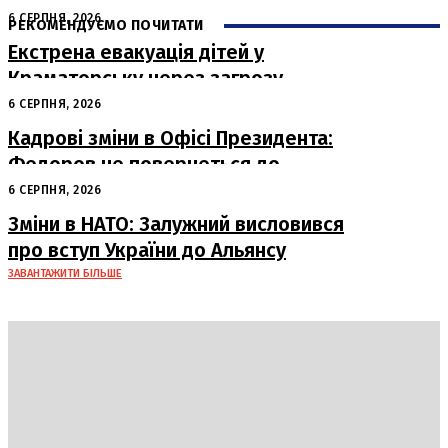
6 СЕРПНЯ, 2026
РЕКОМЕНДУЄМО ПОЧИТАТИ
Екстрена евакуація дітей у
Краматорську через загрозу
безпеці
6 СЕРПНЯ, 2026
Кадрові зміни в Офісі Президента:
Федоров не повернеться до
Міноборони
6 СЕРПНЯ, 2026
Зміни в НАТО: Залужний висловився
про вступ України до Альянсу
ЗАВАНТАЖИТИ БІЛЬШЕ