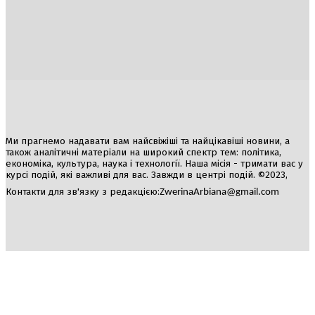
Україна
Блоги
Здоров’я
Спорт
Авто
Арт
Їжа
Гумор
Ми прагнемо надавати вам найсвіжіші та найцікавіші новини, а
також аналітичні матеріали на широкий спектр тем: політика,
економіка, культура, наука і технології. Наша місія - тримати вас у
курсі подій, які важливі для вас. Завжди в центрі подій. ©2023,
Контакти для зв'язку з редакцією:
ZwerinaArbiana@gmail.com