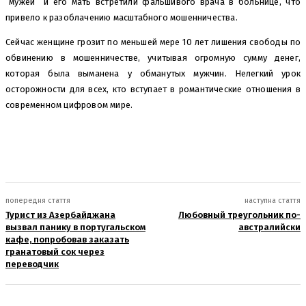
“мужей” и его мать встретили фальшивого врача в больнице, что
привело к разоблачению масштабного мошенничества.
Сейчас женщине грозит по меньшей мере 10 лет лишения свободы по
обвинению в мошенничестве, учитывая огромную сумму денег,
которая была выманена у обманутых мужчин. Нелегкий урок
осторожности для всех, кто вступает в романтические отношения в
современном цифровом мире.
попередня стаття
наступна стаття
Турист из Азербайджана
Любовный треугольник по-
вызвал панику в португальском
австралийски
кафе, попробовав заказать
гранатовый сок через
переводчик