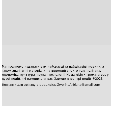
Україна
Блоги
Здоров’я
Спорт
Авто
Арт
Їжа
Гумор
Ми прагнемо надавати вам найсвіжіші та найцікавіші новини, а
також аналітичні матеріали на широкий спектр тем: політика,
економіка, культура, наука і технології. Наша місія - тримати вас у
курсі подій, які важливі для вас. Завжди в центрі подій. ©2023,
Контакти для зв'язку з редакцією:
ZwerinaArbiana@gmail.com