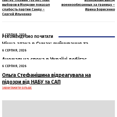
выборов в Молдове показал
военнообязанных за границу –
слабость партии Санду –
Ирина Борисенко
Сергей Ильченко
6 СЕРПНЯ, 2026
РЕКОМЕНДУЄМО ПОЧИТАТИ
Нічна атака в Сумах: руйнування та
жертви від російських авіабомб
6 СЕРПНЯ, 2026
Аномальна спека в Україні добігає
кінця: очікується похолодання
6 СЕРПНЯ, 2026
Ольга Стефанішина відреагувала на
підозри від НАБУ та САП
ЗАВАНТАЖИТИ БІЛЬШЕ