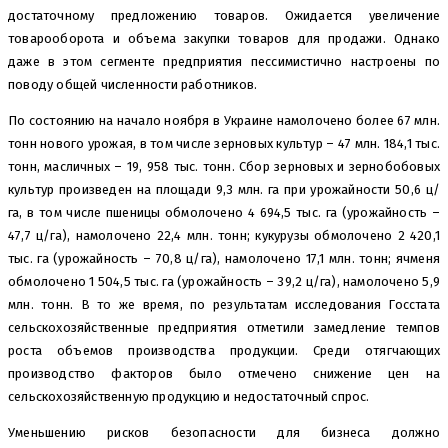
достаточному предложению товаров. Ожидается увеличение
товарооборота и объема закупки товаров для продажи. Однако
даже в этом сегменте предприятия пессимистично настроены по
поводу общей численности работников.
По состоянию на начало ноября в Украине намолочено более 67 млн.
тонн нового урожая, в том числе зерновых культур – 47 млн. 184,1 тыс.
тонн, масличных – 19, 958 тыс. тонн. Сбор зерновых и зернобобовых
культур произведен на площади 9,3 млн. га при урожайности 50,6 ц/
га, в том числе пшеницы обмолочено 4 694,5 тыс. га (урожайность –
47,7 ц/га), намолочено 22,4 млн. тонн; кукурузы обмолочено 2 420,1
тыс. га (урожайность – 70,8 ц/га), намолочено 17,1 млн. тонн; ячменя
обмолочено 1 504,5 тыс. га (урожайность – 39,2 ц/га), намолочено 5,9
млн. тонн. В то же время, по результатам исследования Госстата
сельскохозяйственные предприятия отметили замедление темпов
роста объемов производства продукции. Среди отягчающих
производство факторов было отмечено снижение цен на
сельскохозяйственную продукцию и недостаточный спрос.
Уменьшению рисков безопасности для бизнеса должно