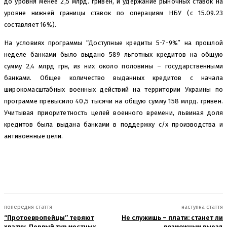
до уровня менее 2,5 млрд. гривен, и удержание рыночных ставок на
уровне нижней границы ставок по операциям НБУ (с 15.09.23
составляет 16%).
На условиях программы “Доступные кредиты 5-7-9%” на прошлой
неделе банками было выдано 589 льготных кредитов на общую
сумму 2,4 млрд грн, из них около половины – государственными
банками. Общее количество выданных кредитов с начала
широкомасштабных военных действий на территории Украины по
программе превысило 40,5 тысячи на общую сумму 158 млрд. гривен.
Учитывая приоритетность целей военного времени, львиная доля
кредитов была выдана банками в поддержку с/х производства и
антивоенные цели.
попередня стаття
наступна стаття
“Протоевропейцы” теряют
Не служишь – плати: станет ли
хватку. Первый тур местных
возможным выезд