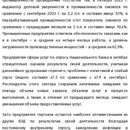
промышленности, проведенные Госстатом. Так, в октябре 2023 г.
индикатор деловой уверенности в промышленности снизился по
сравнению с сентябрем 2023 г. на 2,2 п.п. и составил минус 9,1%, в
перерабатывающей промышленности этот показатель снизился по
сравнению с предыдущим месяцем на 2 п.п. и составил минус 10,4%.
Промышленные предприятия отметили обеспеченность заказами, как
и в сентябре – в среднем на четыре месяца работы, а уровень
загруженности производственных мощностей – в среднем на 62,9%.
Предприятия сферы услуг по опросу Национального банка в октябре
отрицательно оценили результаты своей деятельности, учитывая
дальнейшее удорожание горючего, проблемы с логистикой и слабый
спрос (индекс составил 47.2 по сравнению с 47.9 в сентябре).
Респонденты этого сектора сохранили негативные ожидания по
поводу объема новых заказов, объемов услуг в процессе
выполнения, а также, в отличие от предыдущего месяца, ожидают
уменьшения объема предоставляемых услуг.
Зато предприятия торговли остаются наиболее оптимистичными из
других ВЭД по результатам своей деятельности благодаря
постоянному внутреннему спросу, замедлению инфляции и