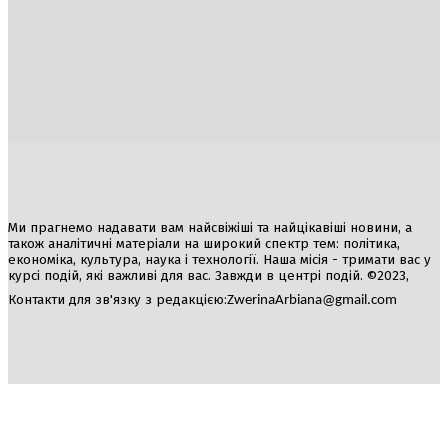
Україна
Блоги
Здоров’я
Спорт
Авто
Арт
Їжа
Гумор
Ми прагнемо надавати вам найсвіжіші та найцікавіші новини, а
також аналітичні матеріали на широкий спектр тем: політика,
економіка, культура, наука і технології. Наша місія - тримати вас у
курсі подій, які важливі для вас. Завжди в центрі подій. ©2023,
Контакти для зв'язку з редакцією:
ZwerinaArbiana@gmail.com