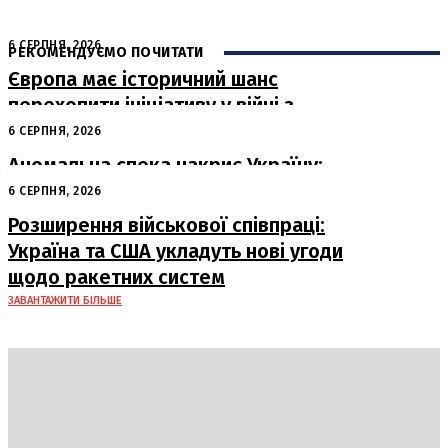
6 СЕРПНЯ, 2026
РЕКОМЕНДУЄМО ПОЧИТАТИ
Європа має історичний шанс
перехопити ініціативу у війні з
Росією
6 СЕРПНЯ, 2026
Аномальна спека накриє Україну:
очікуються рекорди температури
6 СЕРПНЯ, 2026
Розширення військової співпраці:
Україна та США укладуть нові угоди
щодо ракетних систем
ЗАВАНТАЖИТИ БІЛЬШЕ