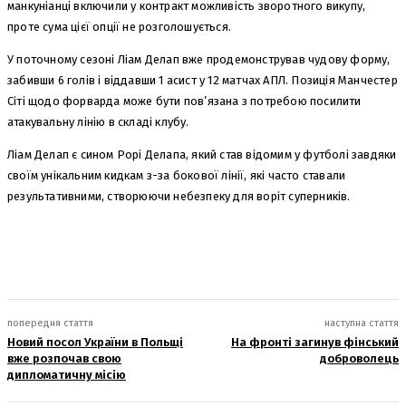
манкуніанці включили у контракт можливість зворотного викупу,
проте сума цієї опції не розголошується.
У поточному сезоні Ліам Делап вже продемонстрував чудову форму,
забивши 6 голів і віддавши 1 асист у 12 матчах АПЛ. Позиція Манчестер
Сіті щодо форварда може бути пов’язана з потребою посилити
атакувальну лінію в складі клубу.
Ліам Делап є сином Рорі Делапа, який став відомим у футболі завдяки
своїм унікальним кидкам з-за бокової лінії, які часто ставали
результативними, створюючи небезпеку для воріт суперників.
попередня стаття
наступна стаття
Новий посол України в Польщі
На фронті загинув фінський
вже розпочав свою
доброволець
дипломатичну місію