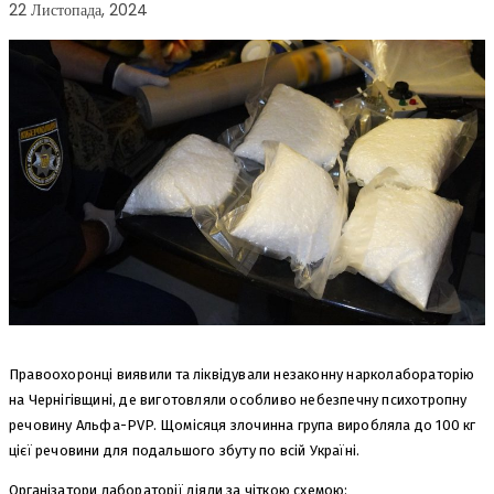
22 Листопада, 2024
Правоохоронці виявили та ліквідували незаконну нарколабораторію
на Чернігівщині, де виготовляли особливо небезпечну психотропну
речовину Альфа-PVP. Щомісяця злочинна група виробляла до 100 кг
цієї речовини для подальшого збуту по всій Україні.
Організатори лабораторії діяли за чіткою схемою: