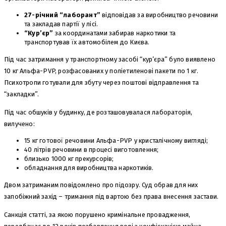
27-річний “лаборант”
відповідав за виробництво речовини
та закладав партії у лісі.
“Кур’єр”
за координатами забирав наркотики та
транспортував їх автомобілем до Києва.
Під час затримання у транспортному засобі “кур’єра” було виявлено
10 кг Альфа-PVP, розфасованих у поліетиленові пакети по 1 кг.
Психотропи готували для збуту через поштові відправлення та
“закладки”.
Під час обшуків у будинку, де розташовувалася лабораторія,
вилучено:
15 кг готової речовини Альфа-PVP у кристалічному вигляді;
40 літрів речовини в процесі виготовлення;
близько 1000 кг прекурсорів;
обладнання для виробництва наркотиків.
Двом затриманим повідомлено про підозру. Суд обрав для них
запобіжний захід – тримання під вартою без права внесення застави.
Санкція статті, за якою порушено кримінальне провадження,