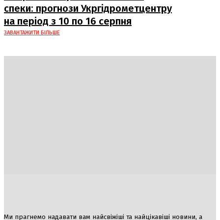
спеки: прогнози Укргідрометцентру
на період з 10 по 16 серпня
ЗАВАНТАЖИТИ БІЛЬШЕ
Україна
Блоги
Здоров’я
Спорт
Авто
Арт
Їжа
Гумор
Ми прагнемо надавати вам найсвіжіші та найцікавіші новини, а