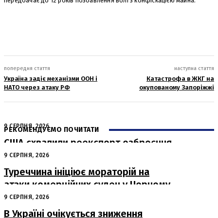
передбачає до 12 років позбавлення волі з конфіскацією майна.
попередня стаття
наступна стаття
Україна задіє механізми ООН і
Катастрофа в ЖКГ на
НАТО через атаку РФ
окупованому Запоріжжі
9 СЕРПНЯ, 2026
РЕКОМЕНДУЄМО ПОЧИТАТИ
США схвалили реекспорт озброєння
з Туреччини для України
9 СЕРПНЯ, 2026
Туреччина ініціює мораторій на
атаки комерційних суден у Чорному
морі
9 СЕРПНЯ, 2026
В Україні очікується зниження