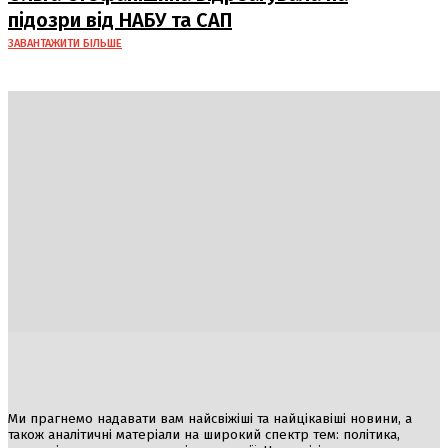
підозри від НАБУ та САП
ЗАВАНТАЖИТИ БІЛЬШЕ
Україна
Блоги
Здоров’я
Спорт
Авто
Арт
Їжа
Гумор
Ми прагнемо надавати вам найсвіжіші та найцікавіші новини, а
також аналітичні матеріали на широкий спектр тем: політика,