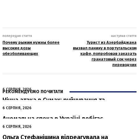
попередня стаття
наступна стаття
Почему рыжим нужны более
Турист из Азербайджана
высокие дозы
вызвал панику в португальском
обезболивающих
кафе, попробовав заказать
гранатовый сок через
переводчик
6 СЕРПНЯ, 2026
РЕКОМЕНДУЄМО ПОЧИТАТИ
Нічна атака в Сумах: руйнування та
жертви від російських авіабомб
6 СЕРПНЯ, 2026
Аномальна спека в Україні добігає
кінця: очікується похолодання
6 СЕРПНЯ, 2026
Ольга Стефанішина відреагувала на