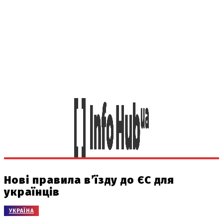
Нові правила в’їзду до ЄС для
українців
УКРАЇНА