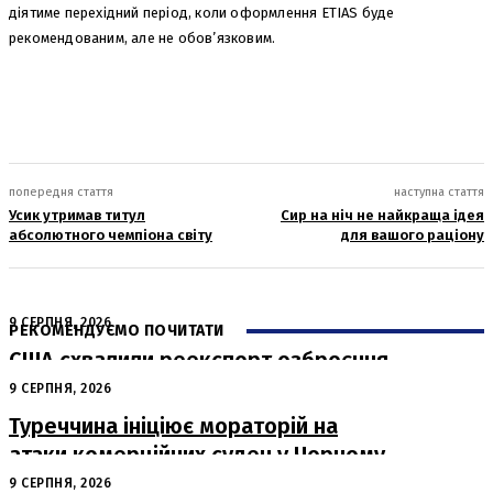
діятиме перехідний період, коли оформлення ETIAS буде
рекомендованим, але не обов’язковим.
попередня стаття
наступна стаття
Усик утримав титул
Сир на ніч не найкраща ідея
абсолютного чемпіона світу
для вашого раціону
9 СЕРПНЯ, 2026
РЕКОМЕНДУЄМО ПОЧИТАТИ
США схвалили реекспорт озброєння
з Туреччини для України
9 СЕРПНЯ, 2026
Туреччина ініціює мораторій на
атаки комерційних суден у Чорному
морі
9 СЕРПНЯ, 2026