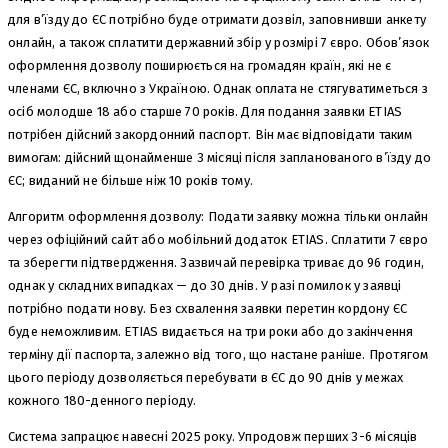
для в’їзду до ЄС потрібно буде отримати дозвіл, заповнивши анкету
онлайн, а також сплатити державний збір у розмірі 7 євро. Обов’язок
оформлення дозволу поширюється на громадян країн, які не є
членами ЄС, включно з Україною. Однак оплата не стягуватиметься з
осіб молодше 18 або старше 70 років. Для подання заявки ETIAS
потрібен дійсний закордонний паспорт. Він має відповідати таким
вимогам: дійсний щонайменше 3 місяці після запланованого в’їзду до
ЄС; виданий не більше ніж 10 років тому.
Алгоритм оформлення дозволу: Подати заявку можна тільки онлайн
через офіційний сайт або мобільний додаток ETIAS. Сплатити 7 євро
та зберегти підтвердження. Зазвичай перевірка триває до 96 годин,
однак у складних випадках — до 30 днів. У разі помилок у заявці
потрібно подати нову. Без схвалення заявки перетин кордону ЄС
буде неможливим. ETIAS видається на три роки або до закінчення
терміну дії паспорта, залежно від того, що настане раніше. Протягом
цього періоду дозволяється перебувати в ЄС до 90 днів у межах
кожного 180-денного періоду.
Система запрацює навесні 2025 року. Упродовж перших 3-6 місяців