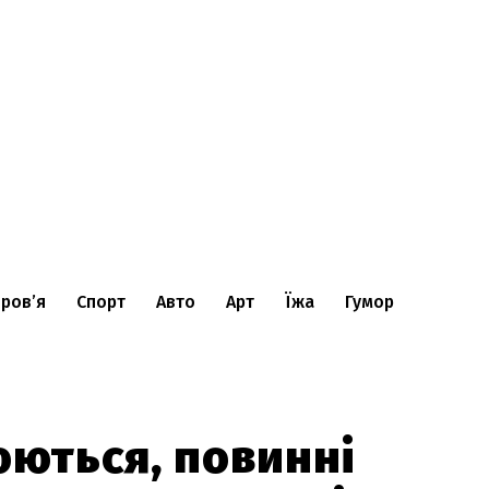
ров’я
Спорт
Авто
Арт
Їжа
Гумор
юються, повинні