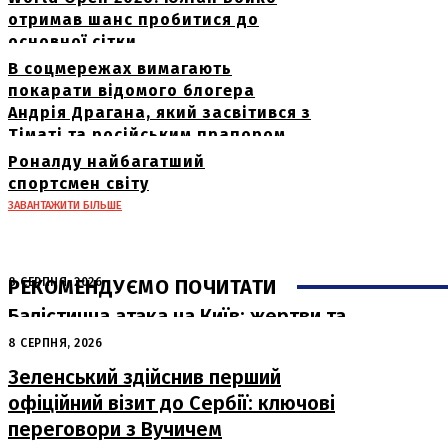
отримав шанс пробитися до
основної сітки
В соцмережах вимагають
покарати відомого блогера
Андрія Драгана, який засвітився з
Тіматі та російським прапором
Роналду найбагатший
спортсмен світу
ЗАВАНТАЖИТИ БІЛЬШЕ
РЕКОМЕНДУЄМО ПОЧИТАТИ
8 СЕРПНЯ, 2026
Балістична атака на Київ: жертви та
руйнування
8 СЕРПНЯ, 2026
Зеленський здійснив перший
офіційний візит до Сербії: ключові
переговори з Вучичем