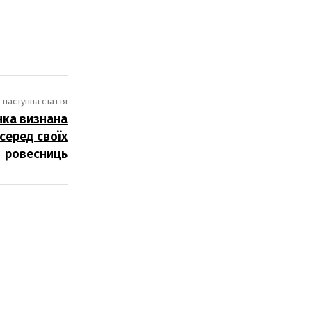
наступна стаття
нка визнана
серед своїх
ровесниць