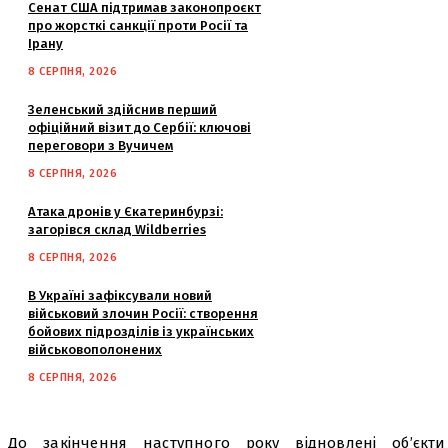
Сенат США підтримав законопроєкт
про жорсткі санкції проти Росії та
Ірану
8 СЕРПНЯ, 2026
Зеленський здійснив перший
офіційний візит до Сербії: ключові
переговори з Вучичем
8 СЕРПНЯ, 2026
Атака дронів у Єкатеринбурзі:
загорівся склад Wildberries
8 СЕРПНЯ, 2026
В Україні зафіксували новий
військовий злочин Росії: створення
бойових підрозділів із українських
військовополонених
8 СЕРПНЯ, 2026
До закінчення наступного року відновлені об’єкти