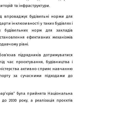
риторій та інфраструктури.
ад впроваджує будівельні норми для
арти інклюзивності у таких будівлях і
я будівельних норм для закладів
встановлення ефективних механізмів
давчому рівні.
бов’язав підрядників дотримуватися
ід час проєктування, будівництва і
іністерства активно сприяє навчанню
нспорту за сучасними підходами до
бар’єрів” була прийнята Національна
 до 2030 року, а реалізація проєктів