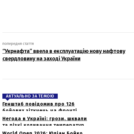
поділіться
попередня стаття
“Укрнафта” ввела в експлуатацію нову нафтову
свердловину на заході України
АКТУАЛЬНО ЗА ТЕМОЮ
Генштаб повідомив про 126
бойових зіткнень на фронті
Негода в Україні: грози, шквали
та різкі коливання температур
World Open 2026: Юліан Бойко