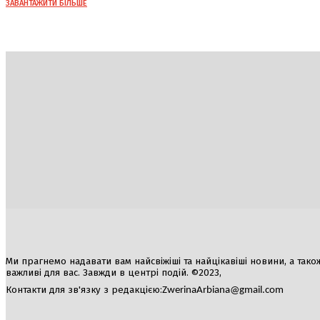
ЗАВАНТАЖИТИ БІЛЬШЕ
Україна
Блоги
Здоров’я
Спорт
Авто
Арт
Їжа
Ми прагнемо надавати вам найсвіжіші та найцікавіші новини, а також а
важливі для вас. Завжди в центрі подій. ©2023,
Контакти для зв'язку з редакцією:
ZwerinaArbiana@gmail.com