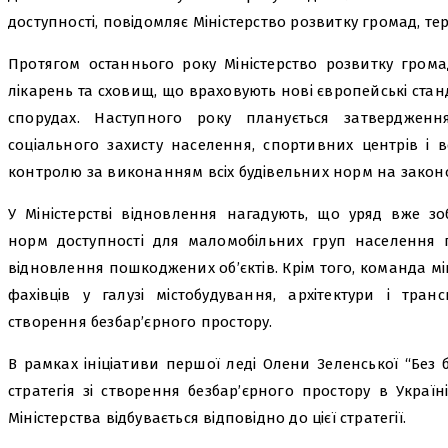
доступності, повідомляє Міністерство розвитку громад, те
Протягом останнього року Міністерство розвитку гром
лікарень та сховищ, що враховують нові європейські станд
спорудах. Наступного року планується затвердженн
соціального захисту населення, спортивних центрів і 
контролю за виконанням всіх будівельних норм на законо
У Міністерстві відновлення нагадують, що уряд вже зо
норм доступності для маломобільних груп населення п
відновлення пошкоджених об’єктів. Крім того, команда м
фахівців у галузі містобудування, архітектури і тра
створення безбар’єрного простору.
В рамках ініціативи першої леді Олени Зеленської “Без 
стратегія зі створення безбар’єрного простору в Україні
Міністерства відбувається відповідно до цієї стратегії.