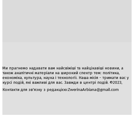
Україна
Блоги
Здоров’я
Спорт
Авто
Арт
Їжа
Гумор
Ми прагнемо надавати вам найсвіжіші та найцікавіші новини, а
також аналітичні матеріали на широкий спектр тем: політика,
економіка, культура, наука і технології. Наша місія - тримати вас у
курсі подій, які важливі для вас. Завжди в центрі подій. ©2023,
Контакти для зв'язку з редакцією:
ZwerinaArbiana@gmail.com