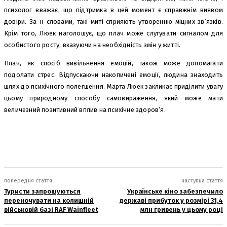
психолог вважає, що підтримка в цей момент є справжнім виявом
довіри. За її словами, такі миті сприяють утворенню міцних зв’язків.
Крім того, Люек наголошує, що плач може слугувати сигналом для
особистого росту, вказуючи на необхідність змін у житті.
Плач, як спосіб вивільнення емоцій, також може допомагати
подолати стрес. Відпускаючи накопичені емоції, людина знаходить
шлях до психічного полегшення. Марта Люек закликає приділити увагу
цьому природному способу самовираження, який може мати
величезний позитивний вплив на психічне здоров’я.
попередня стаття
наступна стаття
Туристи запрошуються
Українське кіно забезпечило
переночувати на колишній
державі прибуток у розмірі 31,4
військовій базі RAF Wainfleet
млн гривень у цьому році