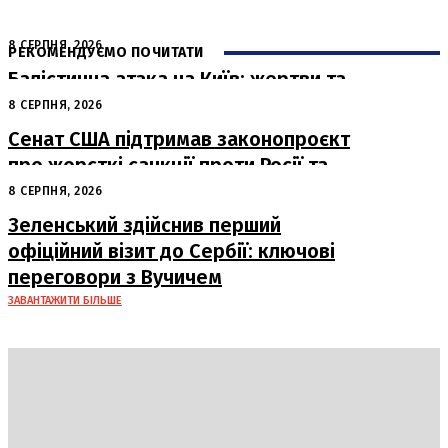
8 СЕРПНЯ, 2026
РЕКОМЕНДУЄМО ПОЧИТАТИ
Балістична атака на Київ: жертви та
руйнування
8 СЕРПНЯ, 2026
Сенат США підтримав законопроєкт
про жорсткі санкції проти Росії та
Ірану
8 СЕРПНЯ, 2026
Зеленський здійснив перший
офіційний візит до Сербії: ключові
переговори з Вучичем
ЗАВАНТАЖИТИ БІЛЬШЕ