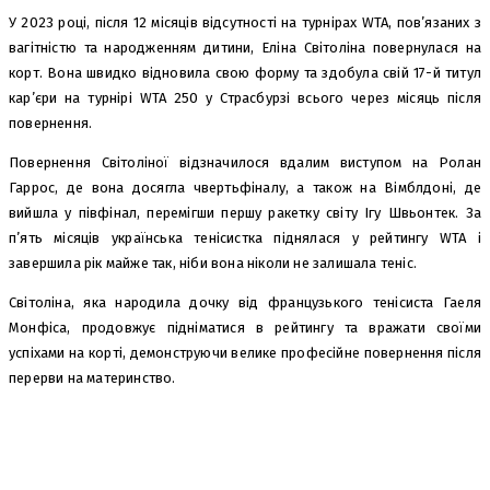
У 2023 році, після 12 місяців відсутності на турнірах WTA, пов’язаних з
вагітністю та народженням дитини, Еліна Світоліна повернулася на
корт. Вона швидко відновила свою форму та здобула свій 17-й титул
кар’єри на турнірі WTA 250 у Страсбурзі всього через місяць після
повернення.
Повернення Світоліної відзначилося вдалим виступом на Ролан
Гаррос, де вона досягла чвертьфіналу, а також на Вімблдоні, де
вийшла у півфінал, перемігши першу ракетку світу Ігу Швьонтек. За
п’ять місяців українська тенісистка піднялася у рейтингу WTA і
завершила рік майже так, ніби вона ніколи не залишала теніс.
Світоліна, яка народила дочку від французького тенісиста Гаеля
Монфіса, продовжує підніматися в рейтингу та вражати своїми
успіхами на корті, демонструючи велике професійне повернення після
перерви на материнство.