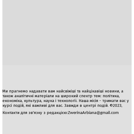
Україна
Блоги
Здоров’я
Спорт
Авто
Арт
Їжа
Гумор
Ми прагнемо надавати вам найсвіжіші та найцікавіші новини, а
також аналітичні матеріали на широкий спектр тем: політика,
економіка, культура, наука і технології. Наша місія - тримати вас у
курсі подій, які важливі для вас. Завжди в центрі подій. ©2023,
Контакти для зв'язку з редакцією:
ZwerinaArbiana@gmail.com