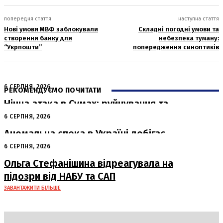
попередня стаття
наступна стаття
Нові умови МВФ заблокували
Складні погодні умови та
створення банку для
небезпека туману:
“Укрпошти”
попередження синоптиків
6 СЕРПНЯ, 2026
РЕКОМЕНДУЄМО ПОЧИТАТИ
Нічна атака в Сумах: руйнування та
жертви від російських авіабомб
6 СЕРПНЯ, 2026
Аномальна спека в Україні добігає
кінця: очікується похолодання
6 СЕРПНЯ, 2026
Ольга Стефанішина відреагувала на
підозри від НАБУ та САП
ЗАВАНТАЖИТИ БІЛЬШЕ