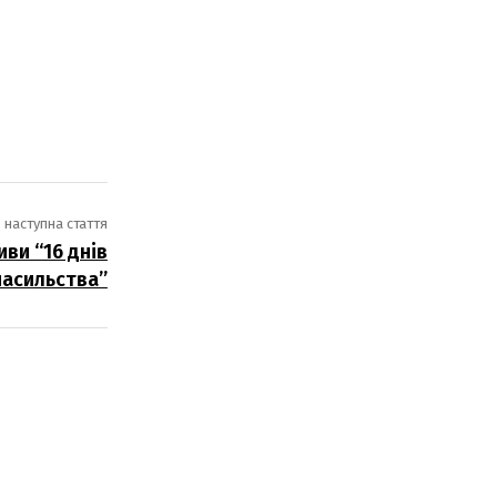
наступна стаття
иви “16 днів
насильства”