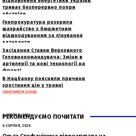
Відновлення енергетики України
триває безперервно попри
обстріли
Генпрокуратура розкрила
шахрайство з бюджетним
відшкодуванням за лікування
катаракти
Засідання Ставки Верховного
Головнокомандувача: Зміни в
артилерії та нові технології на
фронті
В Нацбанку пояснили причини
зростання цін у травні
ЗАВАНТАЖИТИ БІЛЬШЕ
РЕКОМЕНДУЄМО ПОЧИТАТИ
6 СЕРПНЯ, 2026
Нічна атака в Сумах: руйнування та
6 СЕРПНЯ, 2026
жертви від російських авіабомб
Ольга Стефанішина відреагувала на