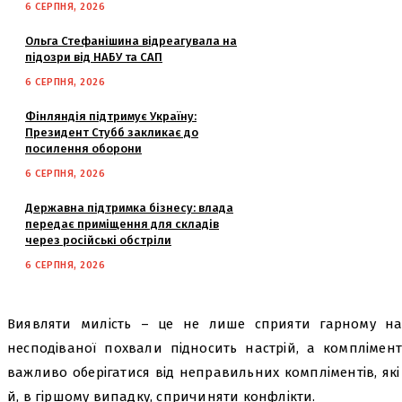
6 СЕРПНЯ, 2026
Ольга Стефанішина відреагувала на
підозри від НАБУ та САП
6 СЕРПНЯ, 2026
Фінляндія підтримує Україну:
Президент Стубб закликає до
посилення оборони
6 СЕРПНЯ, 2026
Державна підтримка бізнесу: влада
передає приміщення для складів
через російські обстріли
6 СЕРПНЯ, 2026
Виявляти милість – це не лише сприяти гарному нас
несподіваної похвали підносить настрій, а комплімен
важливо оберігатися від неправильних компліментів, які
й, в гіршому випадку, спричиняти конфлікти.