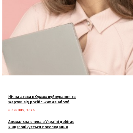
Нічна атака в Сумах: руйнування та
жертви від російських авіабомб
6 СЕРПНЯ, 2026
Аномальна спека в Україні добігає
кінця: очікується похолодання