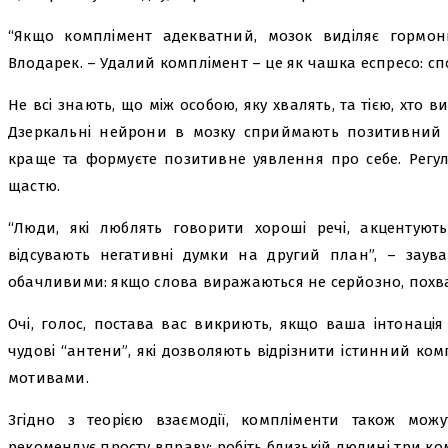
“Якщо комплімент адекватний, мозок виділяє гормон
Влодарек. – Удалий комплімент – це як чашка еспресо: с
Не всі знають, що між особою, яку хвалять, та тією, хто в
Дзеркальні нейрони в мозку сприймають позитивний 
краще та формуєте позитивне уявлення про себе. Регу
щастю.
“Люди, які люблять говорити хороші речі, акцентуют
відсувають негативні думки на другий план”, – заув
обачливими: якщо слова виражаються не серйозно, похв
Очі, голос, постава вас викриють, якщо ваша інтонація
чудові “антени”, які дозволяють відрізнити істинний ко
мотивами.
Згідно з теорією взаємодії, компліменти також мож
рекомендує просту вправу: робіть близькій людині три к