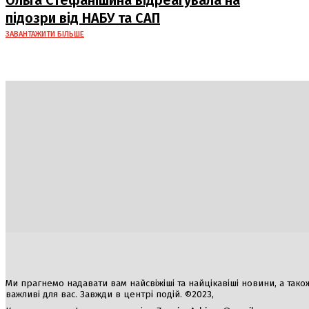
підозри від НАБУ та САП
ЗАВАНТАЖИТИ БІЛЬШЕ
Україна
Блоги
Здоров’я
Спорт
Авто
Арт
Їжа
Ми прагнемо надавати вам найсвіжіші та найцікавіші новини, а також а
важливі для вас. Завжди в центрі подій. ©2023,