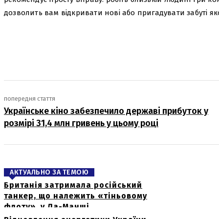
дозволить вам відкривати нові або пригадувати забуті як
поділіться
попередня стаття
Українське кіно забезпечило державі прибуток у
розмірі 31,4 млн гривень у цьому році
АКТУАЛЬНО ЗА ТЕМОЮ
Британія затримала російський
танкер, що належить «тіньовому
флоту», у Ла-Манші