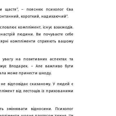
и щастя”, – пояснює психолог Єва
понтанний, короткий, надихаючий”.
исловлює комплімент, існує взаємодія.
настрій людини. Ви почуваєте себе
лярні компліменти сприяють вашому
ь увагу на позитивних аспектах та
ажує Влодарек. – Але важливо бути
ала може принести шкоду.
 не відповідає сказаному. У людей є
мплімент від лестощів із прихованими
уть змінювати відносини. Психолог
омпліменти щодня протягом тижня. Це