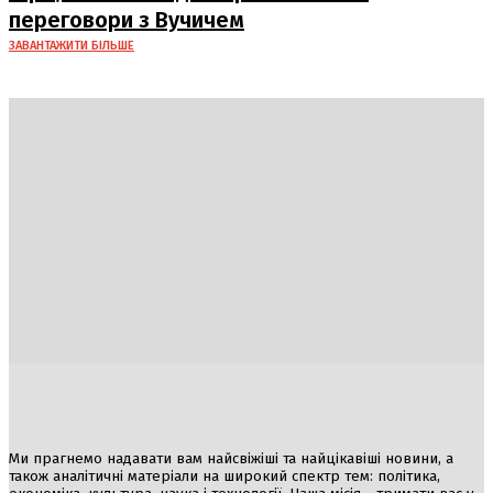
переговори з Вучичем
ЗАВАНТАЖИТИ БІЛЬШЕ
Україна
Блоги
Здоров’я
Спорт
Авто
Арт
Їжа
Гумор
Ми прагнемо надавати вам найсвіжіші та найцікавіші новини, а
також аналітичні матеріали на широкий спектр тем: політика,