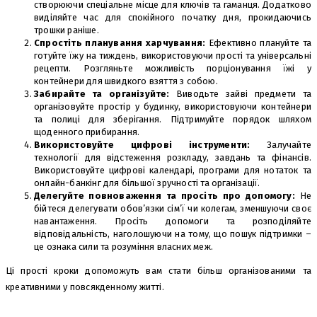
створюючи спеціальне місце для ключів та гаманця. Додатково
виділяйте час для спокійного початку дня, прокидаючись
трошки раніше.
Спростіть планування харчування:
Ефективно плануйте та
готуйте їжу на тиждень, використовуючи прості та універсальні
рецепти. Розгляньте можливість порціонування їжі у
контейнери для швидкого взяття з собою.
Забирайте та організуйте:
Виводьте зайві предмети та
організовуйте простір у будинку, використовуючи контейнери
та полиці для зберігання. Підтримуйте порядок шляхом
щоденного прибирання.
Використовуйте цифрові інструменти:
Залучайте
технології для відстеження розкладу, завдань та фінансів.
Використовуйте цифрові календарі, програми для нотаток та
онлайн-банкінг для більшої зручності та організації.
Делегуйте повноваження та просіть про допомогу:
Не
бійтеся делегувати обов’язки сім’ї чи колегам, зменшуючи своє
навантаження. Просіть допомоги та розподіляйте
відповідальність, наголошуючи на тому, що пошук підтримки –
це ознака сили та розуміння власних меж.
Ці прості кроки допоможуть вам стати більш організованими та
креативними у повсякденному житті.