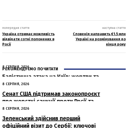
попередня стаття
наступна стаття
Україна отримає можливість
Словенія направить €1.5 млн
відвідати сотні полонених в
Україні на розмінування до
Росії
кінця року
8 СЕРПНЯ, 2026
РЕКОМЕНДУЄМО ПОЧИТАТИ
Балістична атака на Київ: жертви та
руйнування
8 СЕРПНЯ, 2026
Сенат США підтримав законопроєкт
про жорсткі санкції проти Росії та
Ірану
8 СЕРПНЯ, 2026
Зеленський здійснив перший
офіційний візит до Сербії: ключові