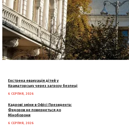
Екстрена евакуація дітей у
Краматорську через загрозу безпеці
6 СЕРПНЯ, 2026
Кадрові зміни в Офісі Президента:
Федоров не повернеться до
Міноборони
6 СЕРПНЯ, 2026