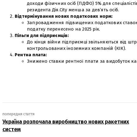
доходи фізичних осіб (ПДФО) 5% для спеціалістів
резидента Дія.City менша за дев’ять осіб.
Відтермінування нових податкових норм:
Запровадження підвищених податкових ставок 
податку перенесено на 2025 рік.
Пільги для підприємців:
До кінця війни підприємці звільняються від шт
контрольованих іноземних компаній (КІК).
Рентна плата:
Знижено ставки рентної плати за видобуток ка
поділіться
попередня стаття
Україна розпочала виробництво нових ракетних
систем