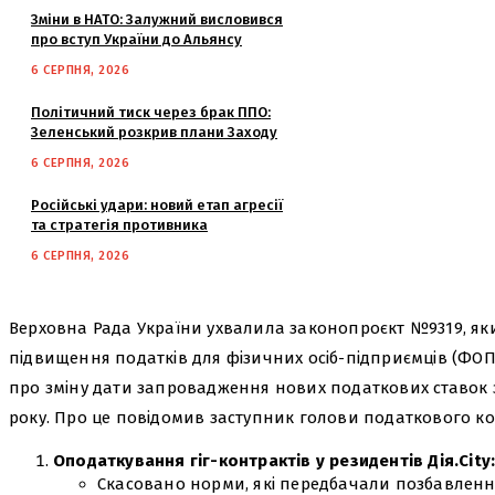
Зміни в НАТО: Залужний висловився
про вступ України до Альянсу
6 СЕРПНЯ, 2026
Політичний тиск через брак ППО:
Зеленський розкрив плани Заходу
6 СЕРПНЯ, 2026
Російські удари: новий етап агресії
та стратегія противника
6 СЕРПНЯ, 2026
Верховна Рада України ухвалила законопроєкт №9319, як
підвищення податків для фізичних осіб-підприємців (ФОП)
про зміну дати запровадження нових податкових ставок з 
року. Про це повідомив заступник голови податкового ко
Оподаткування гіг-контрактів у резидентів Дія.City
Скасовано норми, які передбачали позбавлення