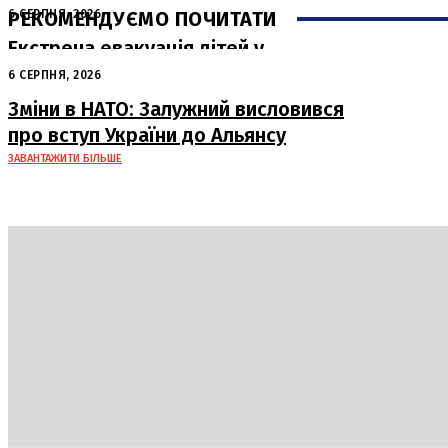
РЕКОМЕНДУЄМО ПОЧИТАТИ
6 СЕРПНЯ, 2026
Екстрена евакуація дітей у
Краматорську через загрозу безпеці
6 СЕРПНЯ, 2026
Зміни в НАТО: Залужний висловився
про вступ України до Альянсу
ЗАВАНТАЖИТИ БІЛЬШЕ
Україна
Блоги
Здоров’я
Спорт
Авто
Арт
Їжа