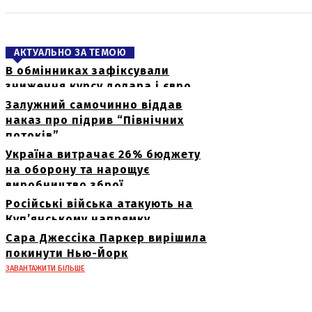
АКТУАЛЬНО ЗА ТЕМОЮ
В обмінниках зафіксували
зниження курсу долара і євро
Залужний самочинно віддав
наказ про підрив “Північних
потоків”
Україна витрачає 26% бюджету
на оборону та нарощує
виробництво зброї
Російські війська атакують на
Куп’янському напрямку
Сара Джессіка Паркер вирішила
покинути Нью-Йорк
ЗАВАНТАЖИТИ БІЛЬШЕ