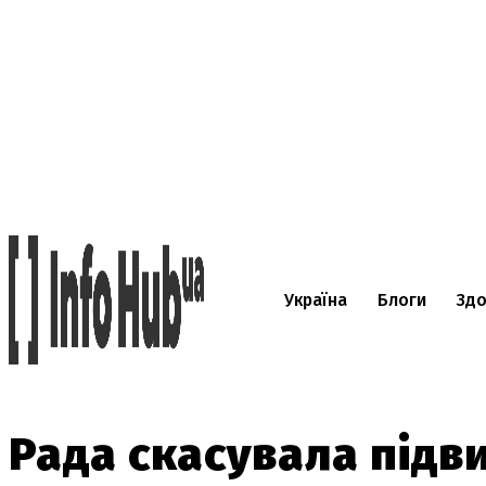
Україна
Блоги
Здо
Рада скасувала підв