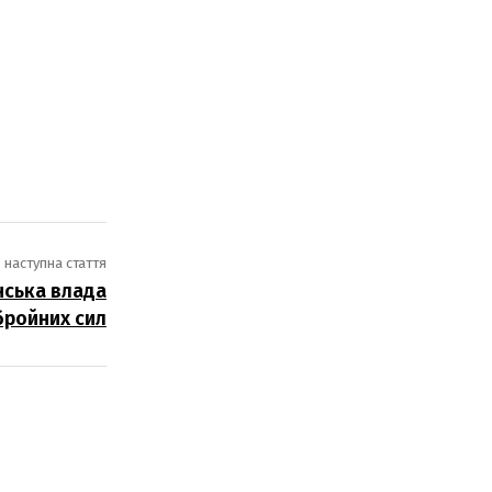
наступна стаття
їнська влада
бройних сил