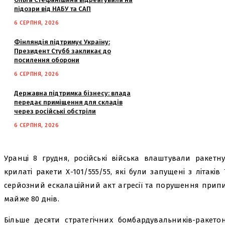
підозри від НАБУ та САП
6 СЕРПНЯ, 2026
Фінляндія підтримує Україну:
Президент Стубб закликає до
посилення оборони
6 СЕРПНЯ, 2026
Державна підтримка бізнесу: влада
передає приміщення для складів
через російські обстріли
6 СЕРПНЯ, 2026
Уранці 8 грудня, російські війська влаштували ракетн
крилаті ракети Х-101/555/55, які були запущені з літаків
серйозний ескалаційний акт агресії та порушення прип
майже 80 днів.
Більше десяти стратегічних бомбардувальників-ракето