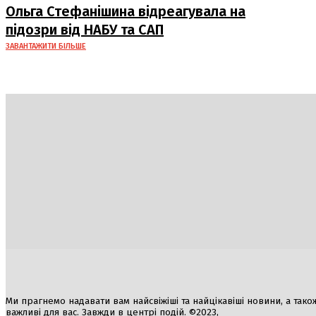
жертви від російських авіабомб
Ольга Стефанішина відреагувала на
підозри від НАБУ та САП
ЗАВАНТАЖИТИ БІЛЬШЕ
Україна
Блоги
Здоров’я
Спорт
Авто
Арт
Їжа
Ми прагнемо надавати вам найсвіжіші та найцікавіші новини, а також а
важливі для вас. Завжди в центрі подій. ©2023,