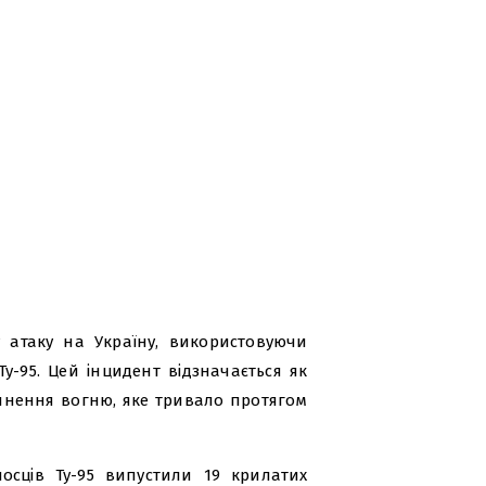
у атаку на Україну, використовуючи
 Ту-95. Цей інцидент відзначається як
инення вогню, яке тривало протягом
носців Ту-95 випустили 19 крилатих