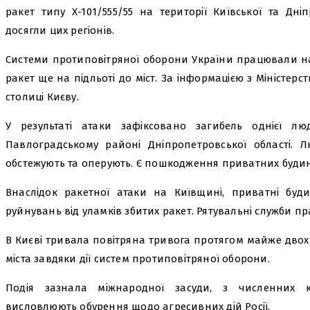
ракет типу Х-101/555/55 на території Київської та Дніп
досягли цих регіонів.
Системи протиповітряної оборони України працювали на
ракет ще на підльоті до міст. За інформацією з Міністер
столиці Києву.
У результаті атаки зафіксовано загибель однієї л
Павлоградському районі Дніпропетровської області. Л
обстежують та оперують. Є пошкодження приватних будинк
Внаслідок ракетної атаки на Київщині, приватні буд
руйнувань від уламків збитих ракет. Рятувальні служби пр
В Києві тривала повітряна тривога протягом майже двох 
міста завдяки дії систем протиповітряної оборони.
Подія зазнала міжнародної засуди, з численних к
висловлюють обурення щодо агресивних дій Росії.