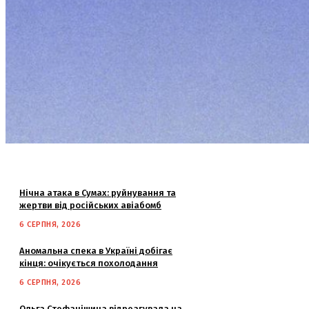
Нічна атака в Сумах: руйнування та
жертви від російських авіабомб
6 СЕРПНЯ, 2026
Аномальна спека в Україні добігає
кінця: очікується похолодання
6 СЕРПНЯ, 2026
Ольга Стефанішина відреагувала на