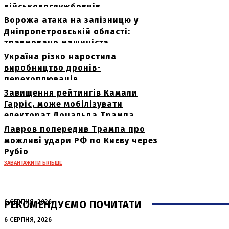
військовослужбовців
Ворожа атака на залізницю у
Дніпропетровській області:
травмовано машиніста
Україна різко наростила
виробництво дронів-
перехоплювачів
Завищення рейтингів Камали
Гарріс, може мобілізувати
електорат Дональда Трампа
Лавров попередив Трампа про
можливі удари РФ по Києву через
Рубіо
ЗАВАНТАЖИТИ БІЛЬШЕ
РЕКОМЕНДУЄМО ПОЧИТАТИ
6 СЕРПНЯ, 2026
Нічна атака в Сумах: руйнування та
6 СЕРПНЯ, 2026