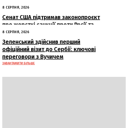
Балістична атака на Київ: жертви та
руйнування
8 СЕРПНЯ, 2026
Сенат США підтримав законопроєкт
про жорсткі санкції проти Росії та
Ірану
8 СЕРПНЯ, 2026
Зеленський здійснив перший
офіційний візит до Сербії: ключові
переговори з Вучичем
ЗАВАНТАЖИТИ БІЛЬШЕ