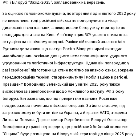
РФ і Білорусі “Захід-2025”, запланованих на вересень.
За оцінкою головнокомандувача, повторення подій лютого 2022 року
не виключене: тоді російські війська не повернулися на місця
дислокації після навчань, а використали білоруську територію як
плацдарм для атаки на Київ. У зв’язку з цим ЗСУ уважно стежать за
ситуацією на північному кордоні. Раніше військовий аналітик Агіл
Рустамзаде заявляв, що наступ Росії з Білорусі наразі виглядає
малоймовірним, оскільки для цього немає повноцінного ударного
угруповання та логістичної інфраструктури. Однак він попередив: у
разі серйозної підготовки це стане помітно за низкою ознак, зокрема
передислокацією техніки, створенням тилу і мобілізацією в регіоні.
Президент Володимир Зеленський ще у квітні 2025 року також
висловлював занепокоєння щодо можливого наступу РФ з боку
Білорусі. Він зазначив, що під прикриттям навчань Росія вже
неодноразово починала військові операції. За його словами, під
загрозою можуть бути не тільки Україна, а й країни НАТО, зокрема
Литва та Польща. Держсекретар Ради безпеки Білорусі Олександр
Вольфович у травні підтвердив, що російський бойовий комплекс
“Ліщина” буде розміщено на білоруській території до кінця 2025 року.