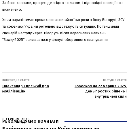
За його словами, процес іде згідно з планом, і відповідні позиції вже
визначено.
Хоча наразі немає прямих ознак негайної загрози з боку Білорусі, ЗСУ
та союзники України ретельно відстежують ситуацію. Потенційний
сценарій наступу через Білорусь після вересневих навчань
“Захід-2025” залишається у фокусі оборонного планування.
попередня стаття
наступна стаття
Олександр Сирський про
Гороскоп на 22 червня 2025,
мобілізацію
день простих рішень і
внутрішньої сили
8 СЕРПНЯ, 2026
РЕКОМЕНДУЄМО ПОЧИТАТИ