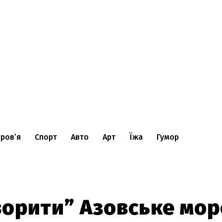
ров’я
Спорт
Авто
Арт
Їжа
Гумор
ворити” Азовське мор