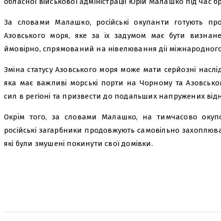
обласної військової адміністрації Юрій Малашко під час б
За словами Малашко, російські окупанти готують про
Азовського моря, яке за їх задумом має бути визнане
ймовірно, спрямований на нівелювання дії міжнародного 
Зміна статусу Азовського моря може мати серйозні наслід
яка має важливі морські порти на Чорному та Азовськ
сил в регіоні та призвести до подальших напружених відн
Окрім того, за словами Малашко, на тимчасово окупов
російські загарбники продовжують самовільно захоплюва
які були змушені покинути свої домівки.
поділіться