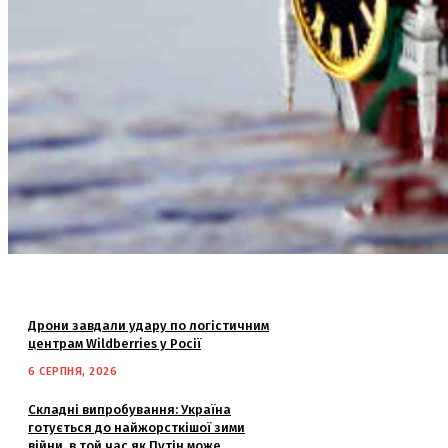
Дрони завдали удару по логістичним
центрам Wildberries у Росії
6 СЕРПНЯ, 2026
Складні випробування: Україна
готується до найжорсткішої зими
війни, в той час як Путін може