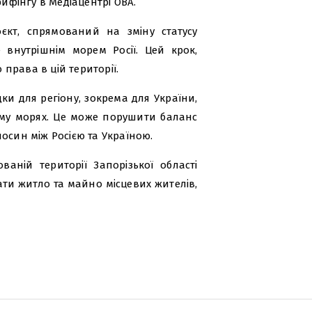
рифінгу в Медіацентрі ОВА.
єкт, спрямований на зміну статусу
 внутрішнім морем Росії. Цей крок,
права в цій території.
ки для регіону, зокрема для України,
ому морях. Це може порушити баланс
осин між Росією та Україною.
аній території Запорізької області
ти житло та майно місцевих жителів,