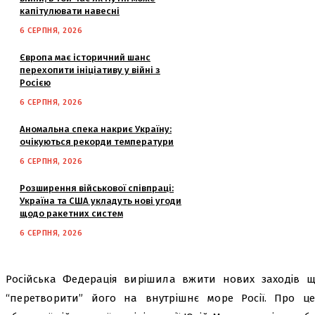
капітулювати навесні
6 СЕРПНЯ, 2026
Європа має історичний шанс
перехопити ініціативу у війні з
Росією
6 СЕРПНЯ, 2026
Аномальна спека накриє Україну:
очікуються рекорди температури
6 СЕРПНЯ, 2026
Розширення військової співпраці:
Україна та США укладуть нові угоди
щодо ракетних систем
6 СЕРПНЯ, 2026
Російська Федерація вирішила вжити нових заходів 
“перетворити” його на внутрішнє море Росії. Про ц