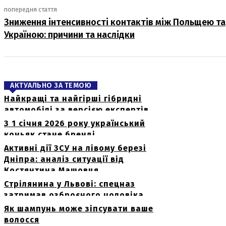
попередня стаття
Зниження інтенсивності контактів між Польщею та
Україною: причини та наслідки
АКТУАЛЬНО ЗА ТЕМОЮ
Найкращі та найгірші гібридні
автомобілі за версією експертів
З 1 січня 2026 року український
коньяк стане бренді
Активні дії ЗСУ на лівому березі
Дніпра: аналіз ситуації від
Костянтина Машовця
Стрілянина у Львові: спецназ
затримав озброєного чоловіка
Як шампунь може зіпсувати ваше
волосся