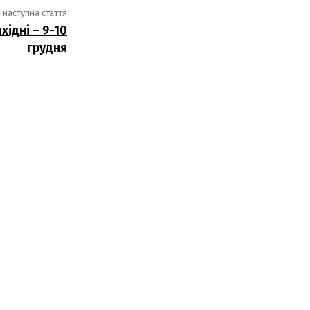
наступна стаття
хідні – 9-10
грудня