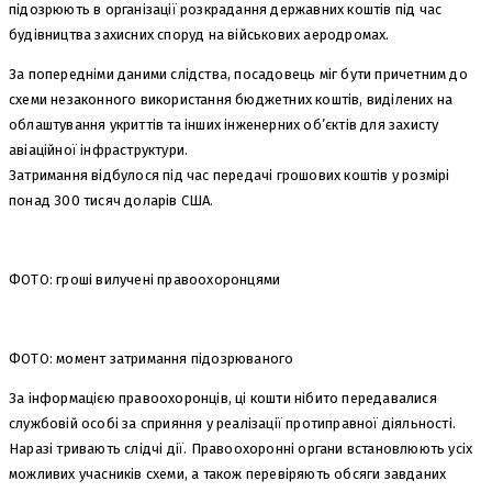
підозрюють в організації розкрадання державних коштів під час
будівництва захисних споруд на військових аеродромах.
За попередніми даними слідства, посадовець міг бути причетним до
схеми незаконного використання бюджетних коштів, виділених на
облаштування укриттів та інших інженерних об’єктів для захисту
авіаційної інфраструктури.
Затримання відбулося під час передачі грошових коштів у розмірі
понад 300 тисяч доларів США.
ФОТО: гроші вилучені правоохоронцями
ФОТО: момент затримання підозрюваного
За інформацією правоохоронців, ці кошти нібито передавалися
службовій особі за сприяння у реалізації протиправної діяльності.
Наразі тривають слідчі дії. Правоохоронні органи встановлюють усіх
можливих учасників схеми, а також перевіряють обсяги завданих