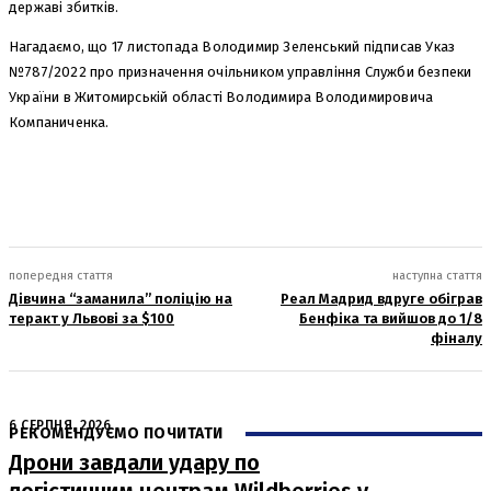
державі збитків.
Нагадаємо, що 17 листопада Володимир Зеленський підписав Указ
№787/2022 про призначення очільником управління Служби безпеки
України в Житомирській області Володимира Володимировича
Компаниченка.
попередня стаття
наступна стаття
Дівчина “заманила” поліцію на
Реал Мадрид вдруге обіграв
теракт у Львові за $100
Бенфіка та вийшов до 1/8
фіналу
6 СЕРПНЯ, 2026
РЕКОМЕНДУЄМО ПОЧИТАТИ
Дрони завдали удару по