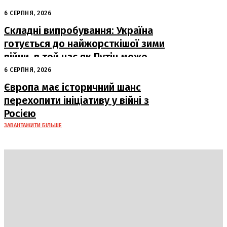
логістичним центрам Wildberries у
Росії
6 СЕРПНЯ, 2026
Складні випробування: Україна
готується до найжорсткішої зими
війни, в той час як Путін може
капітулювати навесні
6 СЕРПНЯ, 2026
Європа має історичний шанс
перехопити ініціативу у війні з
Росією
ЗАВАНТАЖИТИ БІЛЬШЕ