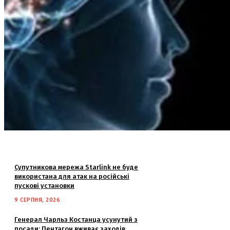
Супутникова мережа Starlink не буде
використана для атак на російські
пускові установки
9 СЕРПНЯ, 2026
Генерал Чарльз Костанца усунутий з
посади: Пентагон вживає заходів