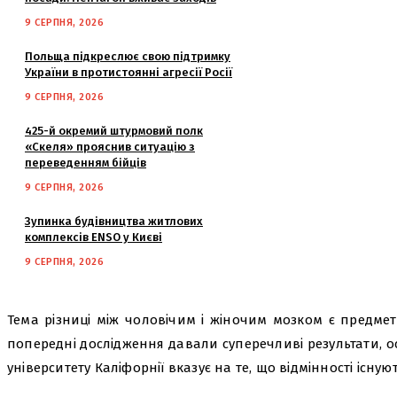
9 СЕРПНЯ, 2026
Польща підкреслює свою підтримку
України в протистоянні агресії Росії
9 СЕРПНЯ, 2026
425-й окремий штурмовий полк
«Скеля» прояснив ситуацію з
переведенням бійців
9 СЕРПНЯ, 2026
Зупинка будівництва житлових
комплексів ENSO у Києві
9 СЕРПНЯ, 2026
Тема різниці між чоловічим і жіночим мозком є предмет
попередні дослідження давали суперечливі результати, о
університету Каліфорнії вказує на те, що відмінності існуют