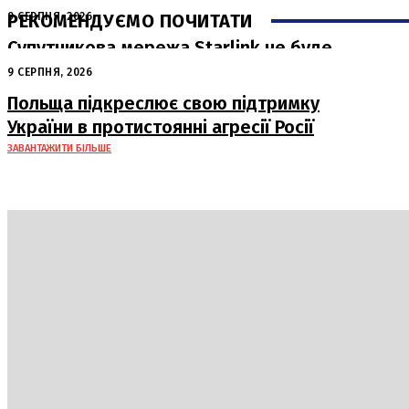
РЕКОМЕНДУЄМО ПОЧИТАТИ
9 СЕРПНЯ, 2026
Супутникова мережа Starlink не буде
використана для атак на російські
9 СЕРПНЯ, 2026
пускові установки
Польща підкреслює свою підтримку
України в протистоянні агресії Росії
ЗАВАНТАЖИТИ БІЛЬШЕ
Україна
Блоги
Здоров’я
Спорт
Авто
Арт
Їжа