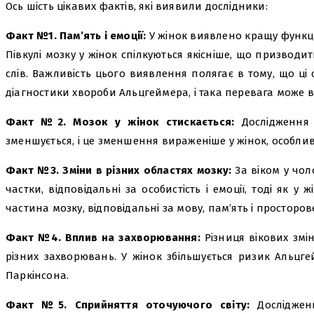
Ось шість цікавих фактів, які виявили дослідники:
Факт №1. Пам’ять і емоції:
У жінок виявлено кращу функцію
Півкулі мозку у жінок спілкуються якісніше, що призводит
слів. Важливість цього виявлення полягає в тому, що ці
діагностики хвороби Альцгеймера, і така перевага може в
Факт №2. Мозок у жінок стискається:
Дослідження 
зменшується, і це зменшення вираженіше у жінок, особлив
Факт №3. Зміни в різних областях мозку:
За віком у чол
частки, відповідальні за особистість і емоції, тоді як у 
частина мозку, відповідальні за мову, пам’ять і просторо
Факт №4. Вплив на захворювання:
Різниця вікових змі
різних захворювань. У жінок збільшується ризик Альцгей
Паркінсона.
Факт №5. Сприйняття оточуючого світу:
Дослідженн