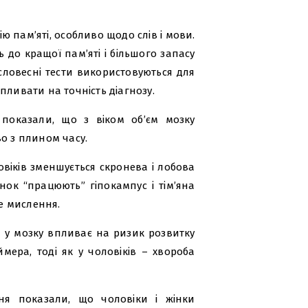
 пам’яті, особливо щодо слів і мови.
ь до кращої пам’яті і більшого запасу
 словесні тести використовуються для
пливати на точність діагнозу.
показали, що з віком об’єм мозку
о з плином часу.
овіків зменшується скронева і лобова
жінок “працюють” гіпокампус і тім’яна
ве мислення.
н у мозку впливає на ризик розвитку
мера, тоді як у чоловіків – хвороба
я показали, що чоловіки і жінки