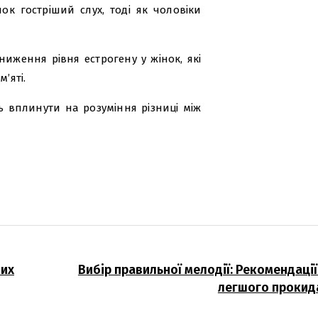
ок гостріший слух, тоді як чоловіки
иження рівня естрогену у жінок, які
’яті.
ь вплинути на розуміння різниці між
них
Вибір правильної мелодії: Рекомендації
легшого прокид