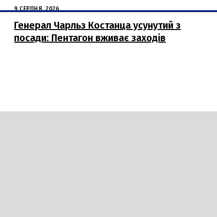
9 СЕРПНЯ, 2026
Генерал Чарльз Костанца усунутий з
посади: Пентагон вживає заходів
Гумор