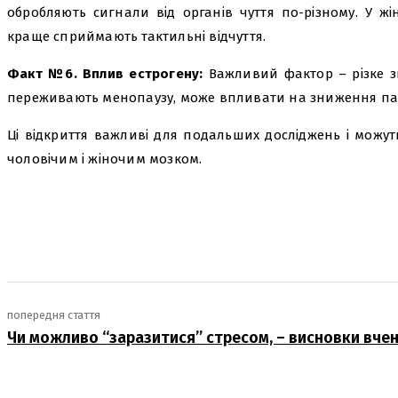
обробляють сигнали від органів чуття по-різному. У жін
краще сприймають тактильні відчуття.
Факт №6. Вплив естрогену:
Важливий фактор – різке зн
переживають менопаузу, може впливати на зниження пам
Ці відкриття важливі для подальших досліджень і можут
чоловічим і жіночим мозком.
поділіться
попередня стаття
Чи можливо “заразитися” стресом, – висновки вче