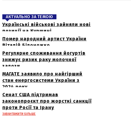
АКТУАЛЬНО ЗА ТЕМОЮ
Українські військові зайняли нові
позиції на Курщині
Помер народний артист України
Віталій Білоножко
Регулярне споживання йогуртів
знижує ризик раку молочної
залози
МАГАТЕ заявило про найгірший
стан енергосистеми України з
2024 року
Сенат США підтримав
законопроєкт про жорсткі санкції
проти Росії та Ірану
ЗАВАНТАЖИТИ БІЛЬШЕ