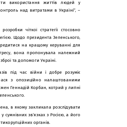
ити використання життів людей у
онтроль над витратами в Україні”, –
озробки чіткої стратегії стосовно
тегією. Щодо президента Зеленського,
ередитися на кращому керуванні для
нгресу, вона пропонувала належний
брої та допомоги Україні.
азів під час війни і добре розуміє
рілася з опозиційно налаштованими
смен Геннадій Корбан, котрий у липні
еленського.
ена, в якому закликала розслідувати
 сумнівних зв’язках з Росією, а його
тикорупційних органів.