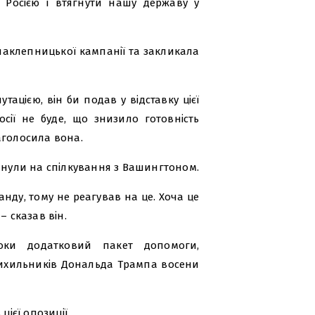
 Росією і втягнути нашу державу у
наклепницької кампанії та закликала
ацією, він би подав у відставку цієї
сії не буде, що знизило готовність
аголосила вона.
линули на спілкування з Вашингтоном.
анду, тому не реагував на це. Хоча це
– сказав він.
оки додатковий пакет допомоги,
ихильників Дональда Трампа восени
цієї опозиції.