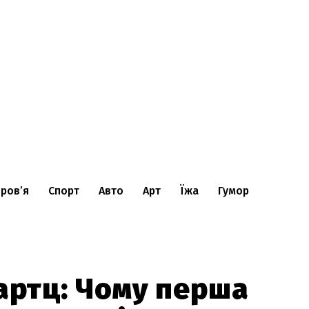
ров’я
Спорт
Авто
Арт
Їжа
Гумор
партц: Чому перша