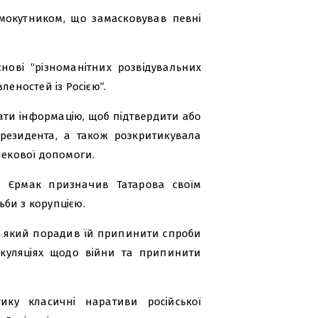
ямокутником, що замасковував певні
ові “різноманітних розвідувальних
леностей із Росією”.
ати інформацію, щоб підтвердити або
резидента, а також розкритикувала
пекової допомоги.
о Єрмак призначив Татарова своїм
би з корупцією.
о, який порадив їй припинити спроби
екуляціях щодо війни та припинити
ку класичні наративи російської