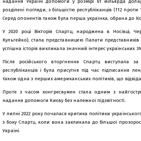
надання Україні допомоги у розмірі 61 мільярда дола
розділені погляди, з більшістю республіканців (112 прот
Серед опонентів також була перша українка, обрана до Ко
У 2020 році Вікторія Спартц, народжена в Носівці, Че
Кульгейко), стала представницею Палати представників ві
успішна історія викликала значний інтерес українських ЗМ
Після російського вторгнення Спартц виступала за
республіканців і була присутня під час підписання ле
також одна з перших американських політиків, що відвідал
Проте з часом конгресвумен стала одним з найгострі
надання допомоги Києву без належної підзвітності.
У липні 2022 року почалася критика політики українсько
з боку Спартц, коли вона закликала до більшої прозорос
Україні.