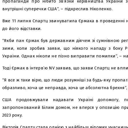
пропаганди про нібито зв’язки керівництва України з
внутрішні суперечки США”, – підкреслив Ніколенко.
Вже 11 липня Спартц звинуватила Єрмака в проведенні 
до його відставки.
“Якби пан Єрмак був державним діячем зі сумнівною репут
зими, коли зробив заяви, що ніякого нападу з боку Ро
України. Однак ніколи не пізно виправити помилки”, – н
Тоді Єрмак в інтерв’ю NV заявив, що заяви Спартц не вп
“Я все ж таки вірю, що люди розумніші за будь-яку пропаг
образливо, хоча це неправда, хоча це абсолютна брехня”, 
США продовжували надавати Україні допомогу, п
запропонований Білим домом, не вперся у опозицію пр
2023 року.
Вікторія Спартц стала однією з найбільш відомих учасниць 