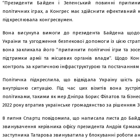
“Президенти Байден і Зеленський повинні припин
політичних іграх, а Конгрес має здійснити ефективний к
підкреслювала конгресвумен.
Вона висунула вимоги до президента Байдена щодо р
України та узгодження безпекової допомоги із цією стра
вона закликала його “припинити політичні ігри та зос
підтримки армії та місцевих органів влади”. Щодо Ко
контроль за критичною інфраструктурою та постачанням з
Політичка підкреслила, що відвідала Україну шість р
внутрішню ситуацію. Під час цих візитів вона зуст
політиками, такими як мер Дніпра Борис Філатов та бізне
2022 року втратив українське громадянство за рішенням З
8 липня Спартц повідомила, що написала листа до Байд
звинувачення керівника офісу президента Андрія Єрмака у
заступника Татарова звинуватила у блокуванні роботи ан