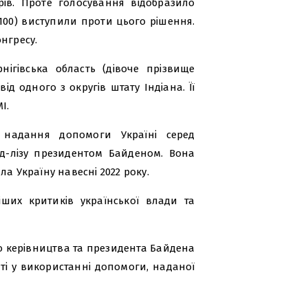
рів. Проте голосування відобразило
и 100) виступили проти цього рішення.
нгресу.
рнігівська область (дівоче прізвище
д одного з округів штату Індіана. Її
І.
 надання допомоги Україні серед
нд-лізу президентом Байденом. Вона
а Україну навесні 2022 року.
ших критиків української влади та
го керівництва та президента Байдена
ті у використанні допомоги, наданої