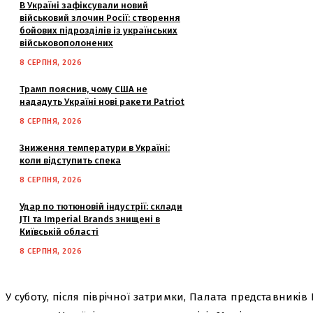
В Україні зафіксували новий
військовий злочин Росії: створення
бойових підрозділів із українських
військовополонених
8 СЕРПНЯ, 2026
Трамп пояснив, чому США не
нададуть Україні нові ракети Patriot
8 СЕРПНЯ, 2026
Зниження температури в Україні:
коли відступить спека
8 СЕРПНЯ, 2026
Удар по тютюновій індустрії: склади
JTI та Imperial Brands знищені в
Київській області
8 СЕРПНЯ, 2026
У суботу, після піврічної затримки, Палата представник