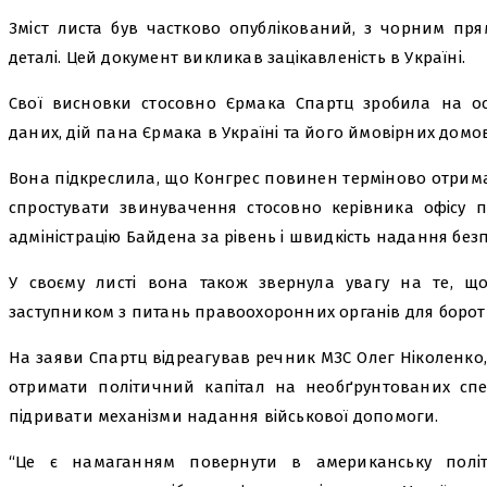
Зміст листа був частково опублікований, з чорним пр
деталі. Цей документ викликав зацікавленість в Україні.
Свої висновки стосовно Єрмака Спартц зробила на осн
даних, дій пана Єрмака в Україні та його ймовірних домов
Вона підкреслила, що Конгрес повинен терміново отрим
спростувати звинувачення стосовно керівника офісу п
адміністрацію Байдена за рівень і швидкість надання без
У своєму листі вона також звернула увагу на те, щ
заступником з питань правоохоронних органів для бороть
На заяви Спартц відреагував речник МЗС Олег Ніколенк
отримати політичний капітал на необґрунтованих сп
підривати механізми надання військової допомоги.
“Це є намаганням повернути в американську політи