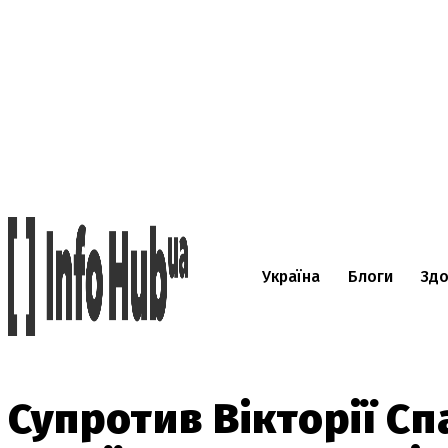
Україна
Блоги
Здо
Супротив Вікторії С