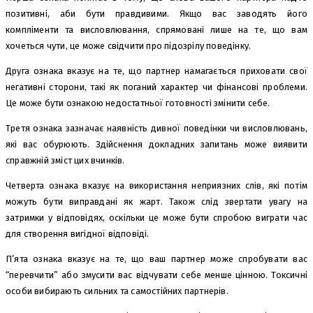
позитивні, аби бути правдивими. Якщо вас заводять його
компліменти та висловлювання, спрямовані лише на те, що вам
хочеться чути, це може свідчити про підозрілу поведінку.
Друга ознака вказує на те, що партнер намагається приховати свої
негативні сторони, такі як поганий характер чи фінансові проблеми.
Це може бути ознакою недостатньої готовності змінити себе.
Третя ознака зазначає наявність дивної поведінки чи висловлювань,
які вас обурюють. Здійснення докладних запитань може виявити
справжній зміст цих вчинків.
Четверта ознака вказує на використання неприязних слів, які потім
можуть бути виправдані як жарт. Також слід звертати увагу на
затримки у відповідях, оскільки це може бути спробою виграти час
для створення вигідної відповіді.
П’ята ознака вказує на те, що ваш партнер може спробувати вас
“перевчити” або змусити вас відчувати себе менше цінною. Токсичні
особи вибирають сильних та самостійних партнерів.