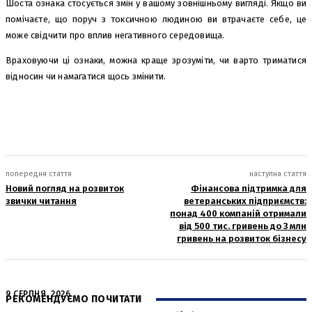
Шоста ознака стосується змін у вашому зовнішньому вигляді. Якщо ви
помічаєте, що поруч з токсичною людиною ви втрачаєте себе, це
може свідчити про вплив негативного середовища.
Враховуючи ці ознаки, можна краще зрозуміти, чи варто триматися
відносин чи намагатися щось змінити.
попередня стаття
наступна стаття
Новий погляд на розвиток
Фінансова підтримка для
звички читання
ветеранських підприємств:
понад 400 компаній отримали
від 500 тис. гривень до 3 млн
гривень на розвиток бізнесу
9 СЕРПНЯ, 2026
РЕКОМЕНДУЄМО ПОЧИТАТИ