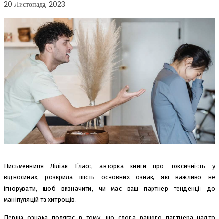
20 Листопада, 2023
Письменниця Ліліан Ґласс, авторка книги про токсичність у
відносинах, розкрила шість основних ознак, які важливо не
ігнорувати, щоб визначити, чи має ваш партнер тенденції до
маніпуляцій та хитрощів.
Перша ознака полягає в тому, що слова вашого партнера надто