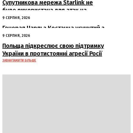
Супутникова мережа Starlink не
буде використана для атак на
російські пускові установки
9 СЕРПНЯ, 2026
Генерал Чарльз Костанца усунутий з
посади: Пентагон вживає заходів
9 СЕРПНЯ, 2026
Польща підкреслює свою підтримку
України в протистоянні агресії Росії
ЗАВАНТАЖИТИ БІЛЬШЕ