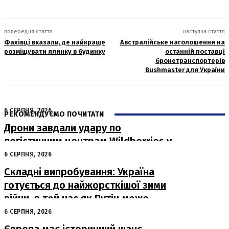
попередня стаття
наступна стаття
Фахівці вказали, де найкраще
Австралійське наголошення на
розміщувати ялинку в будинку
останній поставці
бронетранспортерів
Bushmaster для України
6 СЕРПНЯ, 2026
РЕКОМЕНДУЄМО ПОЧИТАТИ
Дрони завдали удару по
логістичним центрам Wildberries у
Росії
6 СЕРПНЯ, 2026
Складні випробування: Україна
готується до найжорсткішої зими
війни, в той час як Путін може
капітулювати навесні
6 СЕРПНЯ, 2026