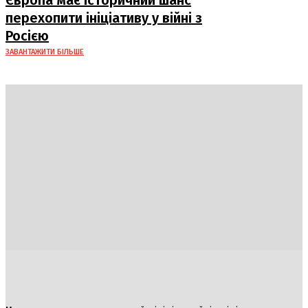
Європа має історичний шанс
перехопити ініціативу у війні з
Росією
ЗАВАНТАЖИТИ БІЛЬШЕ
Україна
Блоги
Здоров’я
Спорт
Авто
Арт
Їжа
Гумор