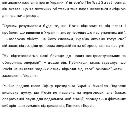
військових кампаній проти України. У інтерв’ю The Wall Street Journal
він вказав, що за поточних обставин така пауза виявиться вигідною
для країни-агресора.
“Єдиним результатом буде те, що Росія відновиться від втрат і
проблем, що виникли в Україні, і знову перейде до наступальних дій”,
– наголосив міністр. За його словами, Україна активно готує свої
військові підрозділи до нових операцій як на обороні, так і на наступі.
“Ми підготовлюємо наші бригади до нових контрнаступальних та
оборонних операцій”, – додав він. Публікація також зауважує, що
Росія не виявляє жодних ознак відмови від своєї основної мети –
захоплення України.
Раніше радник глави Офісу президента України Михайло Подоляк
висловив думку, що Росія не націлена на переговори, але бажає
оперативної паузи для подальшої мобілізації, проведення фіктивних
виборів та отримання підтримки від Північної Кореї.