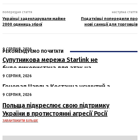
попередня стаття
наступна стаття
Українці задекларували майже
Податківці попередили про
2000 одиниць зброї
нові санкції для торговців
9 СЕРПНЯ, 2026
РЕКОМЕНДУЄМО ПОЧИТАТИ
Супутникова мережа Starlink не
буде використана для атак на
російські пускові установки
9 СЕРПНЯ, 2026
Генерал Чарльз Костанца усунутий з
посади: Пентагон вживає заходів
9 СЕРПНЯ, 2026
Польща підкреслює свою підтримку
України в протистоянні агресії Росії
ЗАВАНТАЖИТИ БІЛЬШЕ