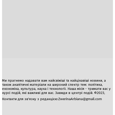
Україна
Блоги
Здоров’я
Спорт
Авто
Арт
Їжа
Гумор
Ми прагнемо надавати вам найсвіжіші та найцікавіші новини, а
також аналітичні матеріали на широкий спектр тем: політика,
економіка, культура, наука і технології. Наша місія - тримати вас у
курсі подій, які важливі для вас. Завжди в центрі подій. ©2023,
Контакти для зв'язку з редакцією:
ZwerinaArbiana@gmail.com