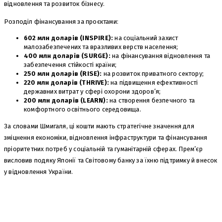
відновлення та розвиток бізнесу.
Розподіл фінансування за проєктами:
602 млн доларів (INSPIRE):
на соціальний захист
малозабезпечених та вразливих верств населення;
400 млн доларів (SURGE):
на фінансування відновлення та
забезпечення стійкості країни;
250 млн доларів (RISE):
на розвиток приватного сектору;
220 млн доларів (THRIVE):
на підвищення ефективності
державних витрат у сфері охорони здоров’я;
200 млн доларів (LEARN):
на створення безпечного та
комфортного освітнього середовища.
За словами Шмигаля, ці кошти мають стратегічне значення для
зміцнення економіки, відновлення інфраструктури та фінансування
пріоритетних потреб у соціальній та гуманітарній сферах. Прем’єр
висловив подяку Японії та Світовому банку за їхню підтримку й внесок
у відновлення України.