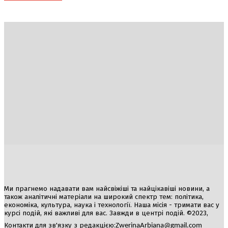
Україна
Блоги
Здоров’я
Спорт
Авто
Арт
Їжа
Гумор
Ми прагнемо надавати вам найсвіжіші та найцікавіші новини, а
також аналітичні матеріали на широкий спектр тем: політика,
економіка, культура, наука і технології. Наша місія - тримати вас у
курсі подій, які важливі для вас. Завжди в центрі подій. ©2023,
Контакти для зв'язку з редакцією:
ZwerinaArbiana@gmail.com