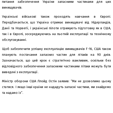
питання забезпечення України запасними частинами для цих
винищувачів.
Українські військові також проходять навчання в Європі.
Передбачається, що Україна отримає винищувачі від Нідерландів,
Данії та Норвегії, і українські пілоти отримують підготовку як в США,
так і в Європі, зосереджуючись на льотній експлуатації та технічному
обслуговуванні.
Щоб забезпечити успішну експлуатацію винищувачів F-16, США також
планують постачання запасних частин для літаків на 90 днів.
Зазначається, що цей крок є стратегічно важливим, оскільки без
відповідного забезпечення запасними частинами літаки можуть бути
виведені з експлуатації.
Міністр оборони США Ллойд Остін заявив: “Ми не дозволимо цьому
статися. І якщо інші країни не нададуть запасні частини, ми знайдемо
та надамо їх”.