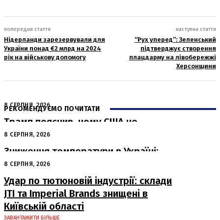
попередня стаття
наступна стаття
Нідерланди зарезервували для
“Рух уперед”: Зеленський
України понад €2 млрд на 2024
підтверджує створення
рік на військову допомогу
плацдарму на лівобережжі
Херсонщини
8 СЕРПНЯ, 2026
РЕКОМЕНДУЄМО ПОЧИТАТИ
Трамп пояснив, чому США не
нададуть Україні нові ракети Patriot
8 СЕРПНЯ, 2026
Зниження температури в Україні:
коли відступить спека
8 СЕРПНЯ, 2026
Удар по тютюновій індустрії: склади
JTI та Imperial Brands знищені в
Київській області
ЗАВАНТАЖИТИ БІЛЬШЕ