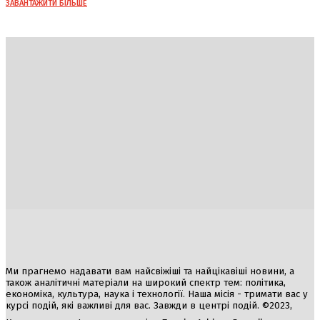
ЗАВАНТАЖИТИ БІЛЬШЕ
Україна
Блоги
Здоров’я
Спорт
Авто
Арт
Їжа
Гумор
Ми прагнемо надавати вам найсвіжіші та найцікавіші новини, а
також аналітичні матеріали на широкий спектр тем: політика,
економіка, культура, наука і технології. Наша місія - тримати вас у
курсі подій, які важливі для вас. Завжди в центрі подій. ©2023,