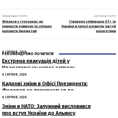
попередня стаття
наступна стаття
Фінанси у стосунках: як
Створено співпрацю G7+ та
уникнути помилок та спільно
України в галузі розвитку чистої
керувати бюджетом
енергетики
6 СЕРПНЯ, 2026
РЕКОМЕНДУЄМО ПОЧИТАТИ
Екстрена евакуація дітей у
Краматорську через загрозу
безпеці
6 СЕРПНЯ, 2026
Кадрові зміни в Офісі Президента:
Федоров не повернеться до
Міноборони
6 СЕРПНЯ, 2026
Зміни в НАТО: Залужний висловився
про вступ України до Альянсу