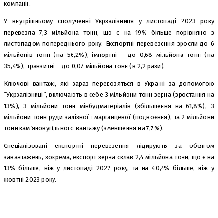
компанії.
У внутрішньому сполученні Укрзалізниця у листопаді 2023 року
перевезла 7,3 мільйона тонн, що є на 19% більше порівняно з
листопадом попереднього року. Експортні перевезення зросли до 6
мільйонів тонн (на 56,2%), імпортні – до 0,68 мільйона тонн (на
35,4%), транзитні – до 0,07 мільйона тонн (в 2,2 рази).
Ключові вантажі, які зараз перевозяться в Україні за допомогою
“Укрзалізниці”, включають в себе 3 мільйони тонн зерна (зростання на
13%), 3 мільйони тонн мінбудматеріалів (збільшення на 61,8%), 3
мільйони тонн руди залізної і марганцевої (подвоєння), та 2 мільйони
тонн кам’яновугільного вантажу (зменшення на 7,7%).
Спеціалізовані експортні перевезення лідирують за обсягом
завантажень, зокрема, експорт зерна склав 2,4 мільйона тонн, що є на
13% більше, ніж у листопаді 2022 року, та на 40,4% більше, ніж у
жовтні 2023 року.