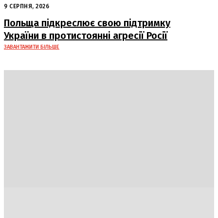
посади: Пентагон вживає заходів
9 СЕРПНЯ, 2026
Польща підкреслює свою підтримку
України в протистоянні агресії Росії
ЗАВАНТАЖИТИ БІЛЬШЕ
Україна
Блоги
Здоров’я
Спорт
Авто
Арт
Їжа
Гумор