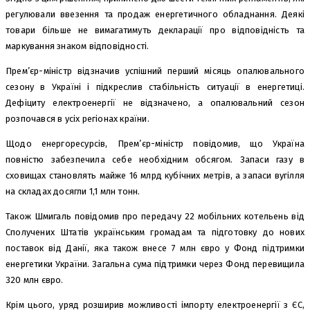
регулювали ввезення та продаж енергетичного обладнання. Деякі
товари більше не вимагатимуть декларації про відповідність та
маркування знаком відповідності.
Прем’єр-міністр відзначив успішний перший місяць опалювального
сезону в Україні і підкреслив стабільність ситуації в енергетиці.
Дефіциту електроенергії не відзначено, а опалювальний сезон
розпочався в усіх регіонах країни.
Щодо енергоресурсів, Прем’єр-міністр повідомив, що Україна
повністю забезпечила себе необхідним обсягом. Запаси газу в
сховищах становлять майже 16 млрд кубічних метрів, а запаси вугілля
на складах досягли 1,1 млн тонн.
Також Шмигаль повідомив про передачу 22 мобільних котельень від
Сполучених Штатів українським громадам та підготовку до нових
поставок від Данії, яка також внесе 7 млн євро у Фонд підтримки
енергетики України. Загальна сума підтримки через Фонд перевищила
320 млн євро.
Крім цього, уряд розширив можливості імпорту електроенергії з ЄС,