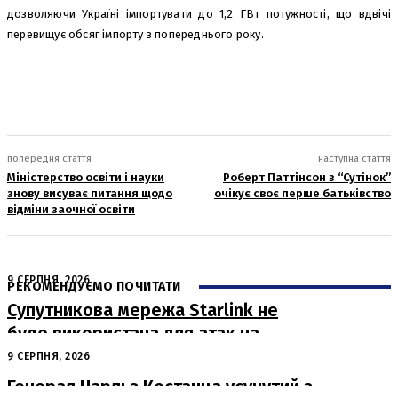
дозволяючи Україні імпортувати до 1,2 ГВт потужності, що вдвічі
перевищує обсяг імпорту з попереднього року.
попередня стаття
наступна стаття
Міністерство освіти і науки
Роберт Паттінсон з “Сутінок”
знову висуває питання щодо
очікує своє перше батьківство
відміни заочної освіти
9 СЕРПНЯ, 2026
РЕКОМЕНДУЄМО ПОЧИТАТИ
Супутникова мережа Starlink не
буде використана для атак на
російські пускові установки
9 СЕРПНЯ, 2026
Генерал Чарльз Костанца усунутий з