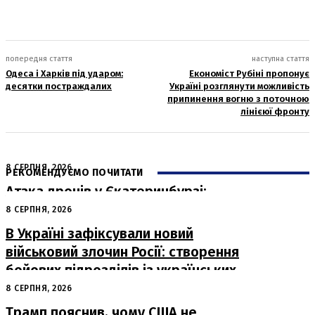
попередня стаття
наступна стаття
Одеса і Харків під ударом:
Економіст Рубіні пропонує
десятки постраждалих
Україні розглянути можливість
припинення вогню з поточною
лінієюї фронту
8 СЕРПНЯ, 2026
РЕКОМЕНДУЄМО ПОЧИТАТИ
Атака дронів у Єкатеринбурзі:
загорівся склад Wildberries
8 СЕРПНЯ, 2026
В Україні зафіксували новий
військовий злочин Росії: створення
бойових підрозділів із українських
військовополонених
8 СЕРПНЯ, 2026
Трамп пояснив, чому США не