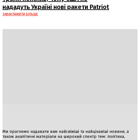
нададуть Україні нові ракети Patriot
ЗАВАНТАЖИТИ БІЛЬШЕ
Україна
Блоги
Здоров’я
Спорт
Авто
Арт
Їжа
Гумор
Ми прагнемо надавати вам найсвіжіші та найцікавіші новини, а
також аналітичні матеріали на широкий спектр тем: політика,