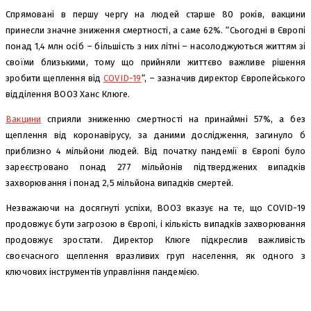
Спрямовані в першу чергу на людей старше 80 років, вакцини
принесли значне зниження смертності, а саме 62%. “Сьогодні в Європі
понад 1,4 млн осіб – більшість з них літні – насолоджуються життям зі
своїми близькими, тому що прийняли життєво важливе рішення
зробити щеплення від
COVID-19
“, – зазначив директор Європейського
відділення ВООЗ Ханс Клюге.
Вакцини
сприяли зниженню смертності на принаймні 57%, а без
щеплення від коронавірусу, за даними дослідження, загинуло б
приблизно 4 мільйони людей. Від початку пандемії в Європі було
зареєстровано понад 277 мільйонів підтверджених випадків
захворювання і понад 2,5 мільйона випадків смертей.
Незважаючи на досягнуті успіхи, ВООЗ вказує на те, що COVID-19
продовжує бути загрозою в Європі, і кількість випадків захворювання
продовжує зростати. Директор Клюге підкреслив важливість
своєчасного щеплення вразливих груп населення, як одного з
ключових інструментів управління пандемією.