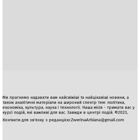
Україна
Блоги
Здоров’я
Спорт
Авто
Арт
Їжа
Гумор
Ми прагнемо надавати вам найсвіжіші та найцікавіші новини, а
також аналітичні матеріали на широкий спектр тем: політика,
економіка, культура, наука і технології. Наша місія - тримати вас у
курсі подій, які важливі для вас. Завжди в центрі подій. ©2023,
Контакти для зв'язку з редакцією:
ZwerinaArbiana@gmail.com