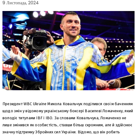
9 Листопада, 2024
Президент WBC Ukraine Микола Ковальчук поділився своїм баченням
щодо змін у відомому українському боксері Василеві Ломаченку, який
володіє титулами IBF і IBO. За словами Ковальчука, Ломаченко не
лише змінився як особистість, ставши більш скромним, але й здійснює
значну підтримку Збройних сил України. Відомо, що він робить