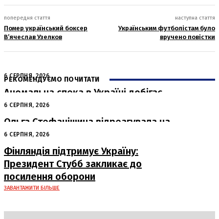
попередня стаття
наступна стаття
Помер український боксер
Українським футболістам було
В’ячеслав Узелков
вручено повістки
6 СЕРПНЯ, 2026
РЕКОМЕНДУЄМО ПОЧИТАТИ
Аномальна спека в Україні добігає
кінця: очікується похолодання
6 СЕРПНЯ, 2026
Ольга Стефанішина відреагувала на
підозри від НАБУ та САП
6 СЕРПНЯ, 2026
Фінляндія підтримує Україну:
Президент Стубб закликає до
посилення оборони
ЗАВАНТАЖИТИ БІЛЬШЕ