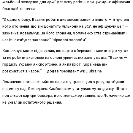
мільйонні пожертви для армії у своєму регіоні, при цьому не афішуючи
благодійні внески.
“З одного боку, Василь робить дивовижні заяви, з іншого — я чую від
його оточення, що він донатить мільйони на ЗСУ, не афішуючи це,” —
зазначив Ковальчук. За його словами, Ломаченко став стриманішим і
навіть позбувся так званої “зіркової хвороби”.
Ковальчук також підкреслив, що варто обережно ставитися до чуток
та не робити висновків на основі уривчастих заяв у медіа. “Василь —
гордість України як спортсмен, а як патріот і українець він
розкриється з часом,” — додав президент WBC Ukraine.
Ломаченко востаннє вийшов на ринг у травні цього року, здобувши
перемогу над Джорджем Камбососом у титульному поєдинку. Щодо
подальшої кар’єри боксера, його менеджер заявив, що Ломаченко ще
не ухвалив остаточного рішення.